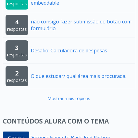
embeddable
respostas
4
não consigo fazer submissão do botão com
formulário
respostas
3
Desafio: Calculadora de despesas
respostas
2
O que estudar/ qual área mais procurada.
respostas
Mostrar mais tópicos
CONTEÚDOS ALURA COM O TEMA
Desenvolvimento Back-End Python
Carreira