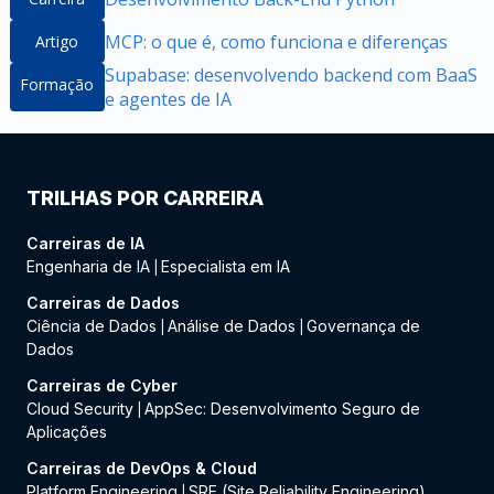
MCP: o que é, como funciona e diferenças
Artigo
Supabase: desenvolvendo backend com BaaS
Formação
e agentes de IA
TRILHAS POR CARREIRA
Carreiras de IA
Engenharia de IA
Especialista em IA
|
Carreiras de Dados
Ciência de Dados
Análise de Dados
Governança de
|
|
Dados
Carreiras de Cyber
Cloud Security
AppSec: Desenvolvimento Seguro de
|
Aplicações
Carreiras de DevOps & Cloud
Platform Engineering
SRE (Site Reliability Engineering)
|