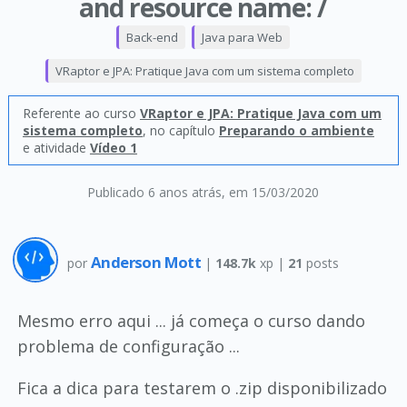
and resource name: /
Back-end
Java para Web
VRaptor e JPA: Pratique Java com um sistema completo
Referente ao curso
VRaptor e JPA: Pratique Java com um
sistema completo
, no capítulo
Preparando o ambiente
e atividade
Vídeo 1
Publicado 6 anos atrás
, em 15/03/2020
Anderson Mott
por
|
148.7k
xp |
21
posts
Mesmo erro aqui ... já começa o curso dando
problema de configuração ...
Fica a dica para testarem o .zip disponibilizado