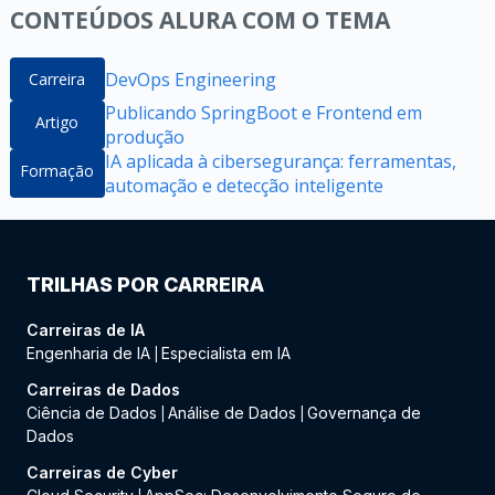
CONTEÚDOS ALURA COM O TEMA
DevOps Engineering
Carreira
Publicando SpringBoot e Frontend em
Artigo
produção
IA aplicada à cibersegurança: ferramentas,
Formação
automação e detecção inteligente
TRILHAS POR CARREIRA
Carreiras de IA
Engenharia de IA
Especialista em IA
|
Carreiras de Dados
Ciência de Dados
Análise de Dados
Governança de
|
|
Dados
Carreiras de Cyber