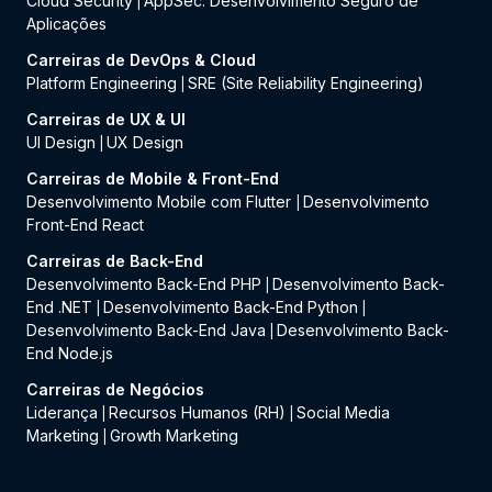
Cloud Security
AppSec: Desenvolvimento Seguro de
|
Aplicações
Carreiras de DevOps & Cloud
Platform Engineering
SRE (Site Reliability Engineering)
|
Carreiras de UX & UI
UI Design
UX Design
|
Carreiras de Mobile & Front-End
Desenvolvimento Mobile com Flutter
Desenvolvimento
|
Front-End React
Carreiras de Back-End
Desenvolvimento Back-End PHP
Desenvolvimento Back-
|
End .NET
Desenvolvimento Back-End Python
|
|
Desenvolvimento Back-End Java
Desenvolvimento Back-
|
End Node.js
Carreiras de Negócios
Liderança
Recursos Humanos (RH)
Social Media
|
|
Marketing
Growth Marketing
|