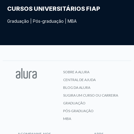
CURSOS UNIVERSITÁRIOS FIAP
Graduação
|
Pós-graduação
|
MBA
SOBRE A ALURA
CENTRAL DE AJUDA
BLOG DA ALURA
SUGIRA UM CURSO OU CARREIRA
GRADUAÇÃO
PÓS-GRADUAÇÃO
MBA
ACOMPANHE-NOS
APPS