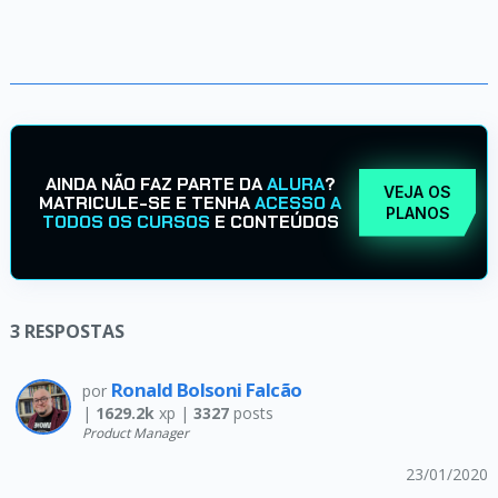
AINDA NÃO FAZ PARTE DA
ALURA
?
VEJA OS
MATRICULE-SE E TENHA
ACESSO A
PLANOS
TODOS OS CURSOS
E CONTEÚDOS
3
RESPOSTAS
Ronald Bolsoni Falcão
por
|
1629.2k
xp |
3327
posts
Product Manager
23/01/2020