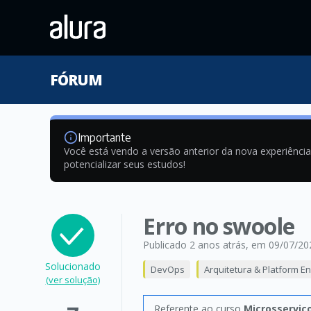
FÓRUM
Importante
Você está vendo a versão anterior da nova experiênci
potencializar seus estudos!
Erro no swoole
Publicado 2 anos atrás
, em 09/07/20
Solucionado
DevOps
Arquitetura & Platform E
(ver solução)
Referente ao curso
Microsserviç