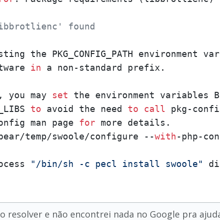
ibbrotlienc' found
sting the PKG_CONFIG_PATH environment var
tware 
in
, you may 
set
_LIBS 
to
 avoid the need 
to
call
onfig man page 
for
pear/temp/swoole/configure --
with
-php-con
ocess 
"/bin/sh -c pecl install swoole"
 di
o resolver e não encontrei nada no Google pra aju