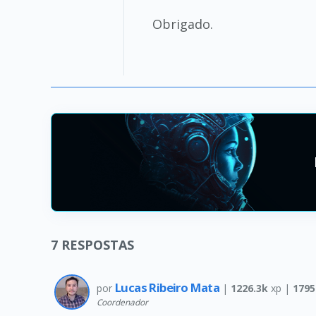
Obrigado.
7
RESPOSTAS
Lucas Ribeiro Mata
por
|
1226.3k
xp |
1795
Coordenador