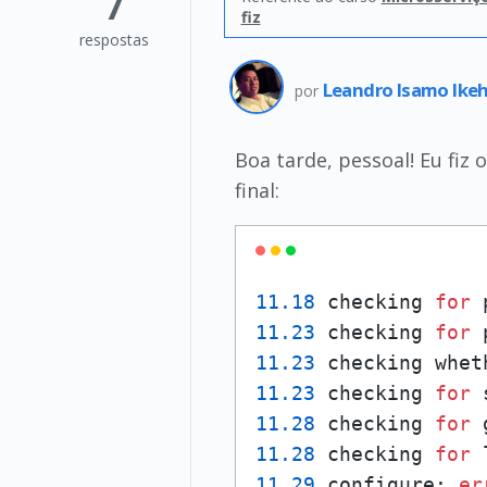
7
fiz
respostas
Leandro Isamo Ike
por
Boa tarde, pessoal! Eu fi
final:
11.18
 checking 
for
 
11.23
 checking 
for
 
11.23
 checking whet
11.23
 checking 
for
 
11.28
 checking 
for
 
11.28
 checking 
for
11.29
 configure: 
er