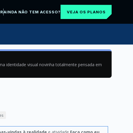
VEJA OS PLANOS
AR
AINDA NÃO TEM ACESSO?
uma identidade visual novinha totalmente pensada em
es
as-vindas à realidade
e atividade
Faça como eu