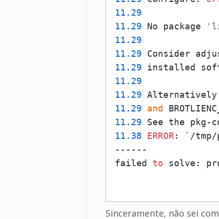
11.29
11.29
 No package 
'l
11.29
11.29
 Consider adju
11.29
 installed sof
11.29
11.29
 Alternatively
11.29
and
 BROTLIENC
11.29
 See the pkg-c
11.38
ERROR
: `/tmp/
------

failed 
to
 solve: pr
Sinceramente, não sei com