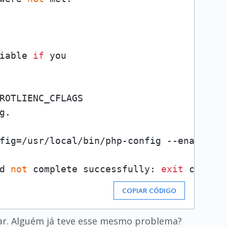
iable 
if
fig=/usr/local/bin/php-config --enable-s
d 
not
 complete successfully: 
exit
 code: 
COPIAR CÓDIGO
dar. Alguém já teve esse mesmo problema?