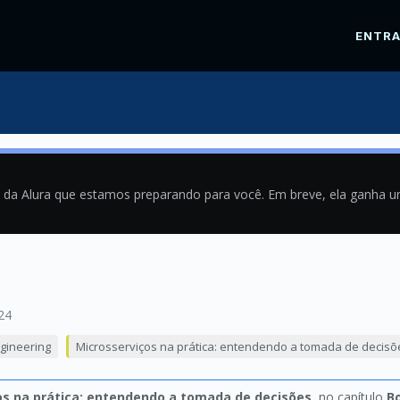
ENTR
a da Alura que estamos preparando para você. Em breve, ela ganha 
24
ngineering
Microsserviços na prática: entendendo a tomada de decisõ
os na prática: entendendo a tomada de decisões
, no capítulo
Bo