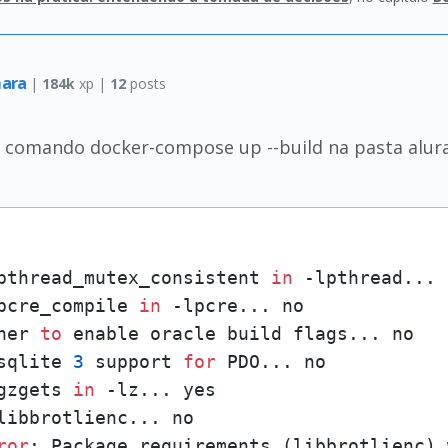
hara
|
184k
xp |
12
posts
z o comando docker-compose up --build na pasta alu
pthread_mutex_consistent 
in
pcre_compile 
in
her 
to
sqlite 
3
 support 
for
gzgets 
in
ror
: Package requirements (libbrotlienc) 