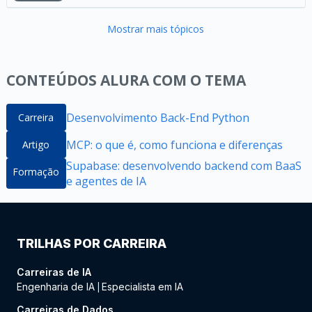
Mostrar mais tópicos
CONTEÚDOS ALURA COM O TEMA
Desenvolvimento Back-End Python
Carreira
MCP: o que é, como funciona e diferenças
Artigo
Supabase: desenvolvendo backend com BaaS
Formação
e agentes de IA
TRILHAS POR CARREIRA
Carreiras de IA
Engenharia de IA
Especialista em IA
|
Carreiras de Dados