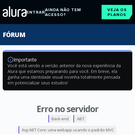
AINDA NÃO TEM
VEJA OS
ENTRAR
ACESSO?
PLANOS
FÓRUM
Importante
Você está vendo a versão anterior da nova experiência da
Alura que estamos preparando para você. Em breve, ela
ganha uma identidade visual novinha totalmente pensada
em potencializar seus estudos!
Erro no servidor
Back-end
.NET
Asp.NET Core: uma webapp usando o padrão MVC