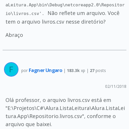
aLeitura.App\bin\Debug\netcoreapp2.0\Repositor
Não reflete um arquivo. Você
io\livros.csv'.
tem o arquivo livros.csv nesse diretório?
Abraço
Fagner Ungaro
por
|
183.3k
xp |
27
posts
02/11/2018
Olá professor, o arquivo livros.csv está em
"E:\Projetos\C#\Alura.ListaLeitura\Alura.ListaLei
tura.App\Repositorio.livros.csv", conforme o
arquivo que baixei.