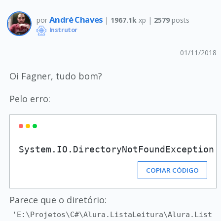
André Chaves
por
|
1967.1k
xp |
2579
posts
Instrutor
01/11/2018
Oi Fagner, tudo bom?
Pelo erro:
System.IO.DirectoryNotFoundException:
COPIAR CÓDIGO
Parece que o diretório:
'E:\Projetos\C#\Alura.ListaLeitura\Alura.List