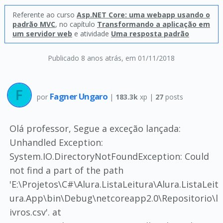
Referente ao curso
Asp.NET Core: uma webapp usando o
padrão MVC
, no capítulo
Transformando a aplicação em
um servidor web
e atividade
Uma resposta padrão
Publicado 8 anos atrás
, em 01/11/2018
Fagner Ungaro
por
|
183.3k
xp |
27
posts
Olá professor, Segue a exceção lançada:
Unhandled Exception:
System.IO.DirectoryNotFoundException: Could
not find a part of the path
'E:\Projetos\C#\Alura.ListaLeitura\Alura.ListaLeit
ura.App\bin\Debug\netcoreapp2.0\Repositorio\l
ivros.csv'. at