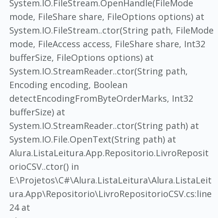
System.IO.FileStream.OpenHandle(FileMode
mode, FileShare share, FileOptions options) at
System.IO.FileStream..ctor(String path, FileMode
mode, FileAccess access, FileShare share, Int32
bufferSize, FileOptions options) at
System.IO.StreamReader..ctor(String path,
Encoding encoding, Boolean
detectEncodingFromByteOrderMarks, Int32
bufferSize) at
System.IO.StreamReader..ctor(String path) at
System.IO.File.OpenText(String path) at
Alura.ListaLeitura.App.Repositorio.LivroReposit
orioCSV..ctor() in
E:\Projetos\C#\Alura.ListaLeitura\Alura.ListaLeit
ura.App\Repositorio\LivroRepositorioCSV.cs:line
24 at