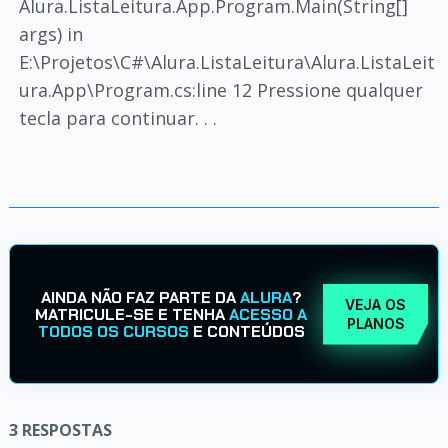
Alura.ListaLeitura.App.Program.Main(String[]
args) in
E:\Projetos\C#\Alura.ListaLeitura\Alura.ListaLeit
ura.App\Program.cs:line 12 Pressione qualquer
tecla para continuar. . .
AINDA NÃO FAZ PARTE DA
ALURA
?
VEJA OS
MATRICULE-SE E TENHA
ACESSO A
PLANOS
TODOS OS CURSOS
E CONTEÚDOS
3
RESPOSTAS