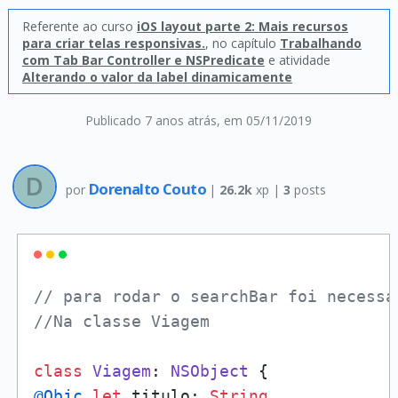
Referente ao curso
iOS layout parte 2: Mais recursos
para criar telas responsivas.
, no capítulo
Trabalhando
com Tab Bar Controller e NSPredicate
e atividade
Alterando o valor da label dinamicamente
Publicado 7 anos atrás
, em 05/11/2019
Dorenalto Couto
por
|
26.2k
xp |
3
posts
// para rodar o searchBar foi necessá
//Na classe Viagem 
class
Viagem
: 
NSObject
@Objc
let
 titulo: 
String