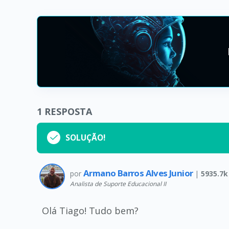
1
RESPOSTA
SOLUÇÃO!
Armano Barros Alves Junior
por
|
5935.7k
Analista de Suporte Educacional II
Olá Tiago! Tudo bem?