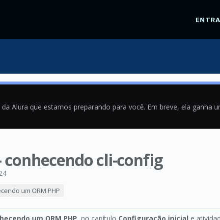
ENTR
a da Alura que estamos preparando para você. Em breve, ela ganha 
 conhecendo cli-config
24
hecendo um ORM PHP
onhecendo um ORM PHP
, no capítulo
Configuração inicial
e ativida