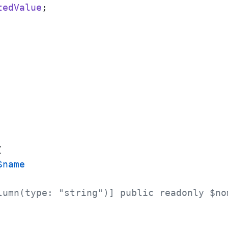
tedValue
(
$name
lumn(type: "string")] public readonly $no