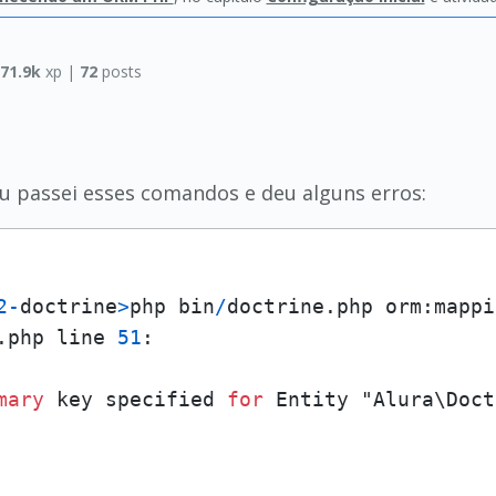
|
71.9k
xp |
72
posts
u passei esses comandos e deu alguns erros:
2
-
doctrine
>
php bin
/
doctrine.php orm:mappi
.php line 
51
:

mary
 key specified 
for
 Entity "Alura\Doct