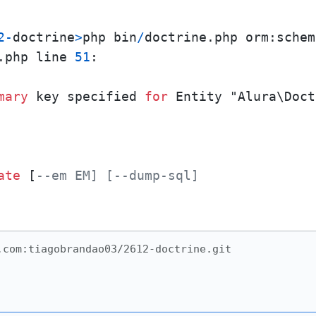
2
-
doctrine
>
php bin
/
doctrine.php orm:schem
.php line 
51
:

mary
 key specified 
for
 Entity "Alura\Doct
ate
 [
--em EM] [--dump-sql]
.com:tiagobrandao03/2612-doctrine.git