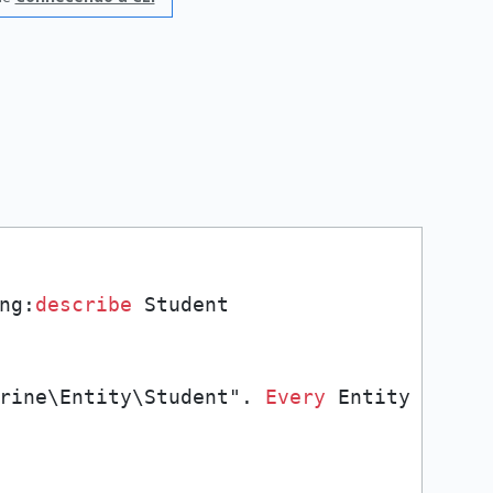
ng:
describe
rine\Entity\Student". 
Every
 Entity must h