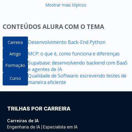
Mostrar mais tópicos
CONTEÚDOS ALURA COM O TEMA
Desenvolvimento Back-End Python
Carreira
MCP: o que é, como funciona e diferenças
Artigo
Supabase: desenvolvendo backend com BaaS
Formação
e agentes de IA
Qualidade de Software: escrevendo testes de
Curso
maneira eficiente
TRILHAS POR CARREIRA
Carreiras de IA
Engenharia de IA
Especialista em IA
|