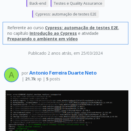
Back-end
Testes e Quality Assurance
Cypress: automação de testes E2E
Referente ao curso
Cypress: automação de testes E2E
,
no capítulo
Introdução ao Cypress
e atividade
Preparando o ambiente em vídeo
Publicado 2 anos atrás
, em 25/03/2024
Antonio Ferreira Duarte Neto
por
|
21.7k
xp |
5
posts