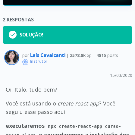
2
RESPOSTAS
SOLUÇÃO!
Laís Cavalcanti
por
|
2578.8k
xp |
4815
posts
Instrutor
15/03/2020
Oi, Italo, tudo bem?
Você está usando o
create-react-app
? Você
seguiu esse passo aqui:
executaremos
npx create-react-app curso-
e aguardaremos a instalação dos