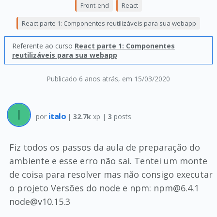
Front-end
React
React parte 1: Componentes reutilizáveis para sua webapp
Referente ao curso
React parte 1: Componentes
reutilizáveis para sua webapp
Publicado 6 anos atrás
, em 15/03/2020
italo
por
|
32.7k
xp |
3
posts
Fiz todos os passos da aula de preparação do
ambiente e esse erro não sai. Tentei um monte
de coisa para resolver mas não consigo executar
o projeto Versões do node e npm: npm@6.4.1
node@v10.15.3