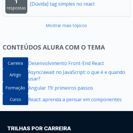
1
[Dúvida] tag simples no react
respostas
Mostrar mais tópicos
CONTEÚDOS ALURA COM O TEMA
Desenvolvimento Front-End React
Carreira
Async/await no JavaScript: o que é e quando
Artigo
usar?
Angular 19: primeiros passos
Formação
React: aprenda a pensar em componentes
Curso
TRILHAS POR CARREIRA