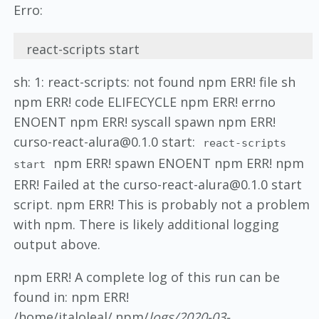
Erro:
react-scripts start
sh: 1: react-scripts: not found npm ERR! file sh
npm ERR! code ELIFECYCLE npm ERR! errno
ENOENT npm ERR! syscall spawn npm ERR!
curso-react-alura@0.1.0 start:
react-scripts
npm ERR! spawn ENOENT npm ERR! npm
start
ERR! Failed at the curso-react-alura@0.1.0 start
script. npm ERR! This is probably not a problem
with npm. There is likely additional logging
output above.
npm ERR! A complete log of this run can be
found in: npm ERR!
/home/italoleal/.npm/
logs/2020-03-