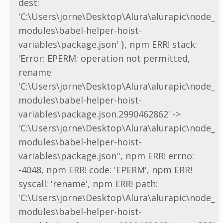
dest:
'C:\Users\jorne\Desktop\Alura\alurapic\node_
modules\babel-helper-hoist-
variables\package.json' }, npm ERR! stack:
'Error: EPERM: operation not permitted,
rename
'C:\Users\jorne\Desktop\Alura\alurapic\node_
modules\babel-helper-hoist-
variables\package.json.2990462862' ->
'C:\Users\jorne\Desktop\Alura\alurapic\node_
modules\babel-helper-hoist-
variables\package.json'', npm ERR! errno:
-4048, npm ERR! code: 'EPERM', npm ERR!
syscall: 'rename', npm ERR! path:
'C:\Users\jorne\Desktop\Alura\alurapic\node_
modules\babel-helper-hoist-