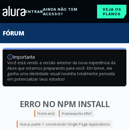
AINDA NÃO TEM
VEJA OS
ENTRAR
ACESSO?
PLANOS
FÓRUM
Importante
Você está vendo a versão anterior da nova experiência da
Alura que estamos preparando para você. Em breve, ela
ganha uma identidade visual novinha totalmente pensada
em potencializar seus estudos!
ERRO NO NPM INSTALL
Front-end
Frameworks MVC
Vue.js parte 1: construindo Single Page Applications