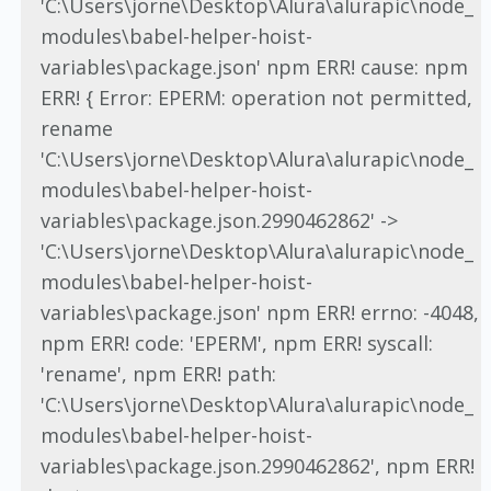
'C:\Users\jorne\Desktop\Alura\alurapic\node_
modules\babel-helper-hoist-
variables\package.json' npm ERR! cause: npm
ERR! { Error: EPERM: operation not permitted,
rename
'C:\Users\jorne\Desktop\Alura\alurapic\node_
modules\babel-helper-hoist-
variables\package.json.2990462862' ->
'C:\Users\jorne\Desktop\Alura\alurapic\node_
modules\babel-helper-hoist-
variables\package.json' npm ERR! errno: -4048,
npm ERR! code: 'EPERM', npm ERR! syscall:
'rename', npm ERR! path:
'C:\Users\jorne\Desktop\Alura\alurapic\node_
modules\babel-helper-hoist-
variables\package.json.2990462862', npm ERR!