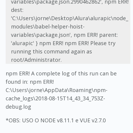
variables\package.json.2990462862', npm ERR!
dest:
'C:\Users\jorne\Desktop\Alura\alurapic\node_
modules\babel-helper-hoist-
variables\package.json', npm ERR! parent:
'alurapic' } npm ERR! npm ERR! Please try
running this command again as
root/Administrator.
npm ERR! A complete log of this run can be
found in: npm ERR!
C:\Users\jorne\AppData\Roaming\npm-
cache_logs\2018-08-15T14_43_34_753Z-
debug.log
*OBS: USO O NODE v8.11.1 e VUE v2.7.0