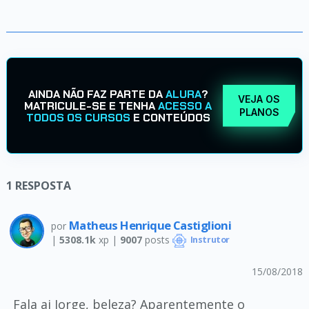
AINDA NÃO FAZ PARTE DA
ALURA
?
VEJA OS
MATRICULE-SE E TENHA
ACESSO A
PLANOS
TODOS OS CURSOS
E CONTEÚDOS
1
RESPOSTA
Matheus Henrique Castiglioni
por
|
5308.1k
xp |
9007
posts
Instrutor
15/08/2018
Fala ai Jorge, beleza? Aparentemente o