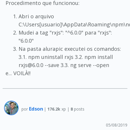
Procedimento que funcionou:
Abri o arquivo
C:\Users[usuario]\AppData\Roaming\npm\n
Mudei a tag "rxjs": "^6.0.0" para "rxjs":
"6.0.0"
Na pasta alurapic executei os comandos:
3.1. npm uninstall rxjs 3.2. npm install
rxjs@6.0.0 --save 3.3. ng serve --open
e... VOILÀ!!
Edson
por
|
176.2k
xp |
8
posts
05/08/2019