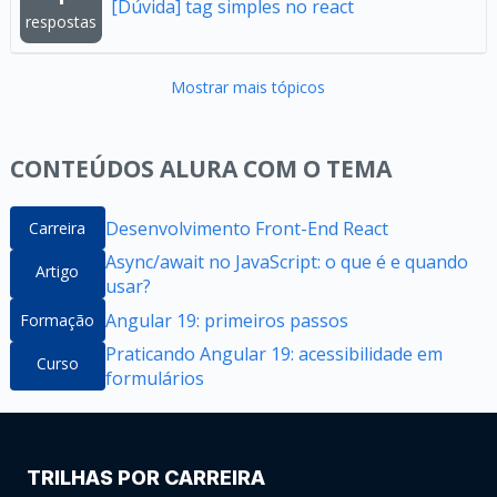
[Dúvida] tag simples no react
respostas
Mostrar mais tópicos
CONTEÚDOS ALURA COM O TEMA
Desenvolvimento Front-End React
Carreira
Async/await no JavaScript: o que é e quando
Artigo
usar?
Angular 19: primeiros passos
Formação
Praticando Angular 19: acessibilidade em
Curso
formulários
TRILHAS POR CARREIRA