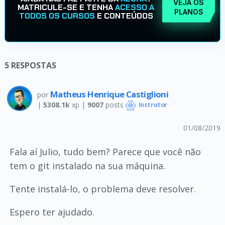
VEJA OS
MATRICULE-SE E TENHA
ACESSO A
PLANOS
TODOS OS CURSOS
E CONTEÚDOS
5
RESPOSTAS
Matheus Henrique Castiglioni
por
|
5308.1k
xp |
9007
posts
Instrutor
01/08/2019
Fala aí Julio, tudo bem? Parece que você não
tem o git instalado na sua máquina.
Tente instalá-lo, o problema deve resolver.
Espero ter ajudado.