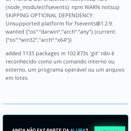
(node_modules\fsevents): npm WARN notsup
SKIPPING OPTIONAL DEPENDENCY:
Unsupported platform for fsevents@1.2.9:
wanted {"os":"darwin","arch":"any"} (current:
{"os":"win32","arch":"x64"})
added 1133 packages in 102.873s 'git' não é
reconhecido como um comando interno ou
externo, um programa operável ou um arquivo
em lotes.
AINDA NÃO FAZ PARTE DA
ALURA
?