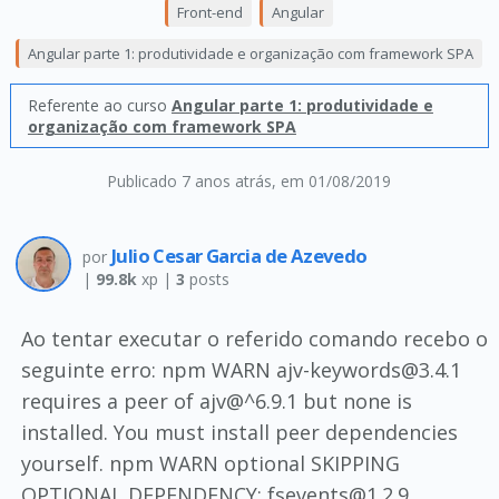
Front-end
Angular
Angular parte 1: produtividade e organização com framework SPA
Referente ao curso
Angular parte 1: produtividade e
organização com framework SPA
Publicado 7 anos atrás
, em 01/08/2019
Julio Cesar Garcia de Azevedo
por
|
99.8k
xp |
3
posts
Ao tentar executar o referido comando recebo o
seguinte erro: npm WARN ajv-keywords@3.4.1
requires a peer of ajv@^6.9.1 but none is
installed. You must install peer dependencies
yourself. npm WARN optional SKIPPING
OPTIONAL DEPENDENCY: fsevents@1.2.9