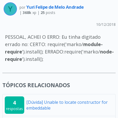
Yuri Felipe de Melo Andrade
por
|
368k
xp |
25
posts
10/12/2018
PESSOAL, ACHEI O ERRO: Eu tinha digitado
errado no: CERTO: require('marko/
module-
require
').install(); ERRADO:require('marko/
node-
require
').install();
TÓPICOS RELACIONADOS
4
[Dúvida] Unable to locate constructor for
embeddable
respostas