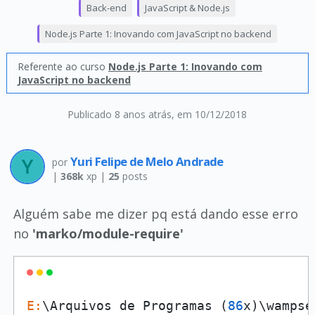
Back-end
JavaScript & Node.js
Node.js Parte 1: Inovando com JavaScript no backend
Referente ao curso
Node.js Parte 1: Inovando com
JavaScript no backend
Publicado 8 anos atrás
, em 10/12/2018
Yuri Felipe de Melo Andrade
por
|
368k
xp |
25
posts
Alguém sabe me dizer pq está dando esse erro
no
'marko/module-require'
E:
\Arquivos de Programas (
86
x)\wampse