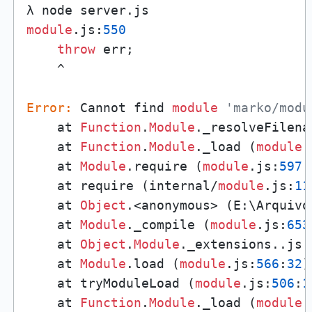
module
.js:
550
throw
 err;

    ^

Error:
 Cannot find 
module
'marko/modu
    at 
Function
.
Module
._resolveFilena
    at 
Function
.
Module
._load (
module
.
    at 
Module
.require (
module
.js:
597
:
    at require (internal/
module
.js:
11
    at 
Object
.<anonymous> (E:\Arquivo
    at 
Module
._compile (
module
.js:
653
    at 
Object
.
Module
._extensions..js 
    at 
Module
.load (
module
.js:
566
:
32
)

    at tryModuleLoad (
module
.js:
506
:
1
    at 
Function
.
Module
._load (
module
.