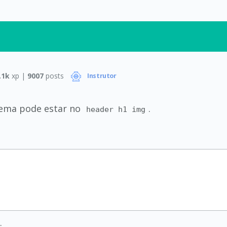
.1k
xp |
9007
posts
Instrutor
lema pode estar no
.
header h1 img
.