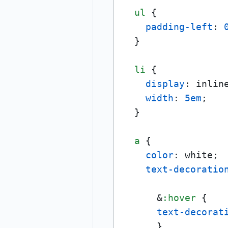
ul
 {

padding-left
: 
  }

li
 {

display
: inline
width
: 
5em
;

  }

a
 {

color
: white;

text-decoratio
      &
:hover
 {

text-decorat
      }
