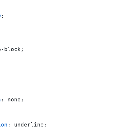
0
;

-block;

n
: none;

ion
: underline;
