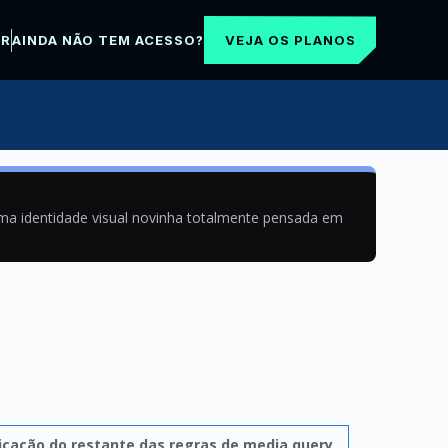
VEJA OS PLANOS
AR
AINDA NÃO TEM ACESSO?
uma identidade visual novinha totalmente pensada em
icação do restante das regras de media query