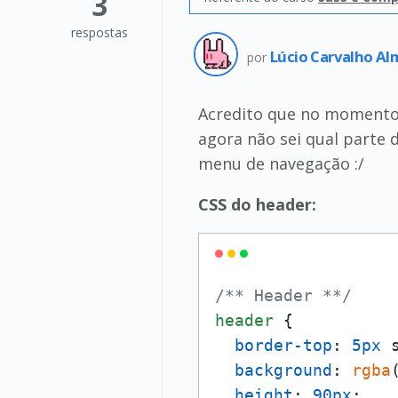
3
respostas
Lúcio Carvalho A
por
Acredito que no momento 
agora não sei qual parte 
menu de navegação :/
CSS do header:
/** Header **/
header
 {

border-top
: 
5px
 
background
: 
rgba
height
: 
90px
;
