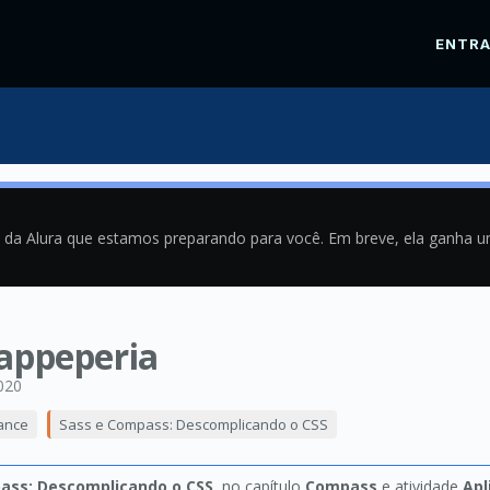
ENTR
a da Alura que estamos preparando para você. Em breve, ela ganha 
 appeperia
020
ance
Sass e Compass: Descomplicando o CSS
ass: Descomplicando o CSS
, no capítulo
Compass
e atividade
Apl