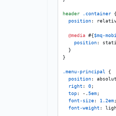
header
.container
 {
position
: relativ
@media
 #{
$mq-mob
position
: stati
  }

}

.menu-principal
 {

position
: absolut
right
: 
0
;

top
: -.
5em
;

font-size
: 
1.2em
;
font-weight
: ligh