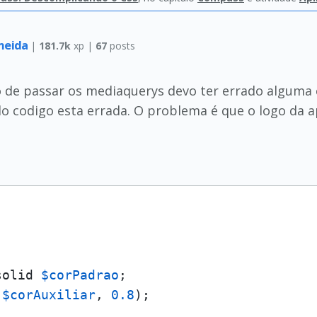
lmeida
|
181.7k
xp |
67
posts
de passar os mediaquerys devo ter errado alguma c
do codigo esta errada. O problema é que o logo da
solid 
$corPadrao
;

(
$corAuxiliar
, 
0.8
);
