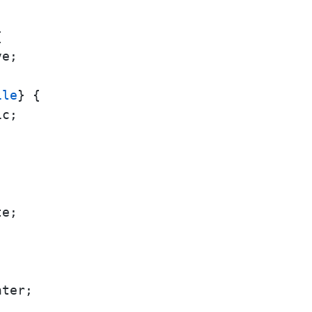


e;

ile
} {

c;

e;



ter;
