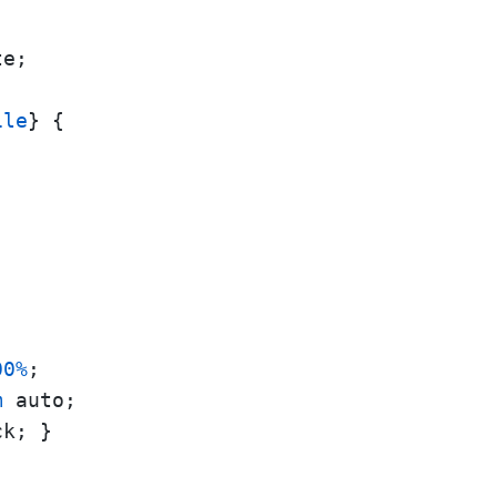
e;

ile
} {





00%
;

m
 auto;

k; }
