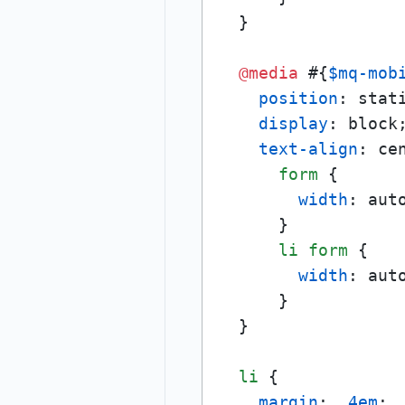
  }

@media
 #{
$mq-mob
position
: stati
display
: block;
text-align
: cen
form
 {

width
: auto
      }

li
form
 {

width
: auto
      }

  }

li
 {

margin
: .
4em
;
