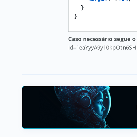
  }

}
Caso necessário segue o 
id=1eaYyyA9y10kpOtn6SHl