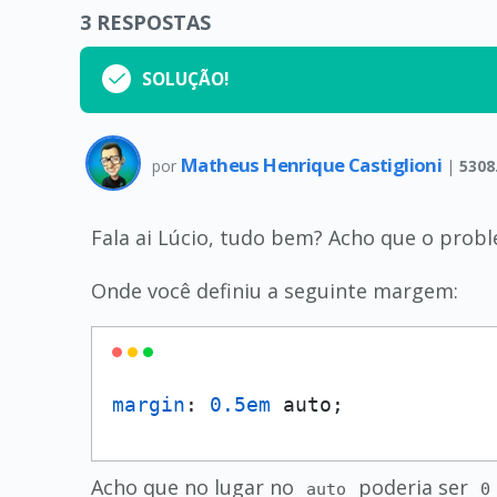
3
RESPOSTAS
SOLUÇÃO!
Matheus Henrique Castiglioni
por
|
5308
Fala ai Lúcio, tudo bem? Acho que o prob
Onde você definiu a seguinte margem:
margin
: 
0.5em
 auto;
Acho que no lugar no
poderia ser
auto
0