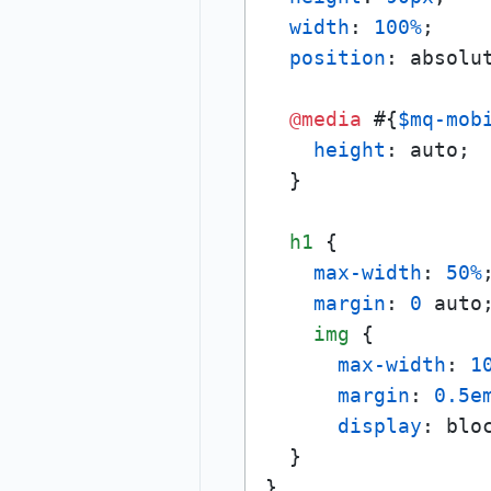
width
: 
100%
;

position
: absolut
@media
 #{
$mq-mob
height
: auto; 

  }

h1
 {

max-width
: 
50%
;
margin
: 
0
 auto;
img
 {

max-width
: 
1
margin
: 
0.5e
display
: bloc
  }

}
