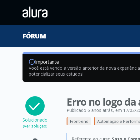
FÓRUM
Importante
Você está vendo a versão anterior da nova experiênci
potencializar seus estudos!
Erro no logo da
Publicado 6 anos atrás
, em 17/02/2
Solucionado
Front-end
Automação e Perform
(ver solução)
Referente ao curso
Sass e Comp