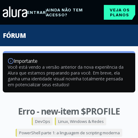
AINDA NÃO TEM
VEJA OS
ENTRAR
ACESSO?
PLANOS
FÓRUM
Importante
Você está vendo a versão anterior da nova experiência da
Alura que estamos preparando para você. Em breve, ela
ganha uma identidade visual novinha totalmente pensada
em potencializar seus estudos!
Erro - new-item $PROFILE
DevOps
Linux, Windows & Redes
PowerShell parte 1: a linguagem de scripting moderna