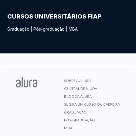
CURSOS UNIVERSITÁRIOS FIAP
Graduação
|
Pós-graduação
|
MBA
SOBRE A ALURA
CENTRAL DE AJUDA
BLOG DA ALURA
SUGIRA UM CURSO OU CARREIRA
GRADUAÇÃO
PÓS-GRADUAÇÃO
MBA