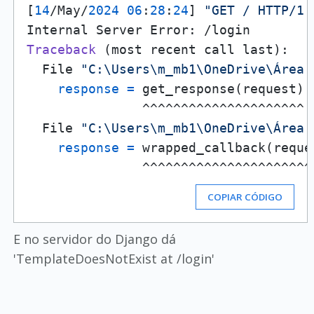
[
14
/May/
2024
06
:
28
:
24
] 
"GET / HTTP/1.
Traceback
(most recent call last)
:

  File 
"C:\Users\m_mb1\OneDrive\Área 
response
=
 get_response(request)

               ^^^^^^^^^^^^^^^^^^^^^

  File 
"C:\Users\m_mb1\OneDrive\Área 
response
=
 wrapped_callback(reque
COPIAR CÓDIGO
E no servidor do Django dá
'TemplateDoesNotExist at /login'