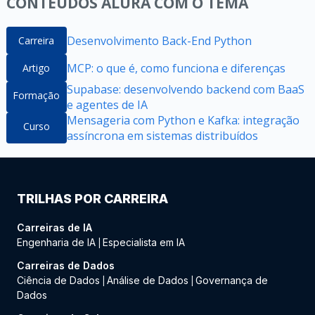
CONTEÚDOS ALURA COM O TEMA
Desenvolvimento Back-End Python
Carreira
MCP: o que é, como funciona e diferenças
Artigo
Supabase: desenvolvendo backend com BaaS
Formação
e agentes de IA
Mensageria com Python e Kafka: integração
Curso
assíncrona em sistemas distribuídos
TRILHAS POR CARREIRA
Carreiras de IA
Engenharia de IA
Especialista em IA
|
Carreiras de Dados
Ciência de Dados
Análise de Dados
Governança de
|
|
Dados