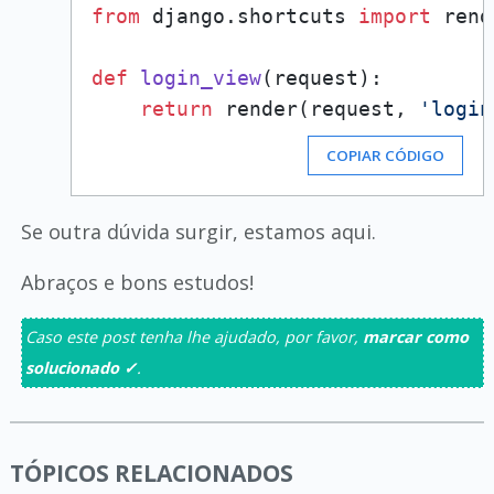
from
 django.shortcuts 
import
 rend
def
login_view
(
request
):

return
 render(request, 
'login
COPIAR CÓDIGO
Se outra dúvida surgir, estamos aqui.
Abraços e bons estudos!
Caso este post tenha lhe ajudado, por favor,
marcar como
solucionado ✓
.
TÓPICOS RELACIONADOS