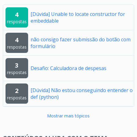
4
[Dúvida] Unable to locate constructor for
embeddable
respostas
4
não consigo fazer submissão do botão com
formulário
respostas
3
Desafio: Calculadora de despesas
respostas
2
[Dúvida] Não estou conseguindo entender o
def (python)
respostas
Mostrar mais tópicos