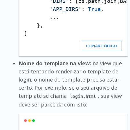
'DIRS'
: [os.path.join(BAS
'APP_DIRS'
: 
True
,

        ...

    },

COPIAR CÓDIGO
Nome do template na view:
na view que
está tentando renderizar o template de
login, o nome do template precisa estar
certo. Por exemplo, se o seu arquivo de
template se chama
, sua view
login.html
deve ser parecida com isto: