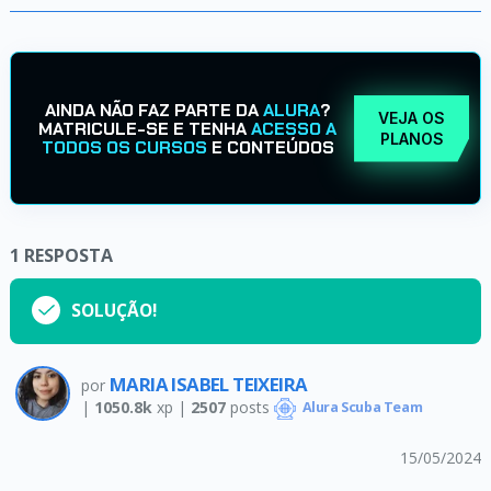
AINDA NÃO FAZ PARTE DA
ALURA
?
VEJA OS
MATRICULE-SE E TENHA
ACESSO A
PLANOS
TODOS OS CURSOS
E CONTEÚDOS
1
RESPOSTA
SOLUÇÃO!
MARIA ISABEL TEIXEIRA
por
|
1050.8k
xp |
2507
posts
Alura Scuba Team
15/05/2024