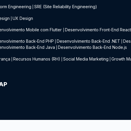
form Engineering
SRE (Site Reliability Engineering)
|
esign
UX Design
|
nvolvimento Mobile com Flutter
Desenvolvimento Front-End Reac
|
envolvimento Back-End PHP
Desenvolvimento Back-End .NET
Des
|
|
envolvimento Back-End Java
Desenvolvimento Back-End Node.js
|
rança
Recursos Humanos (RH)
Social Media Marketing
Growth Ma
|
|
|
IAP