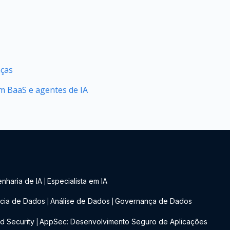
nças
 BaaS e agentes de IA
nharia de IA
Especialista em IA
|
cia de Dados
Análise de Dados
Governança de Dados
|
|
d Security
AppSec: Desenvolvimento Seguro de Aplicações
|