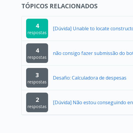
TÓPICOS RELACIONADOS
4
[Dúvida] Unable to locate construc
respostas
4
não consigo fazer submissão do bo
respostas
3
Desafio: Calculadora de despesas
respostas
2
[Dúvida] Não estou conseguindo en
respostas