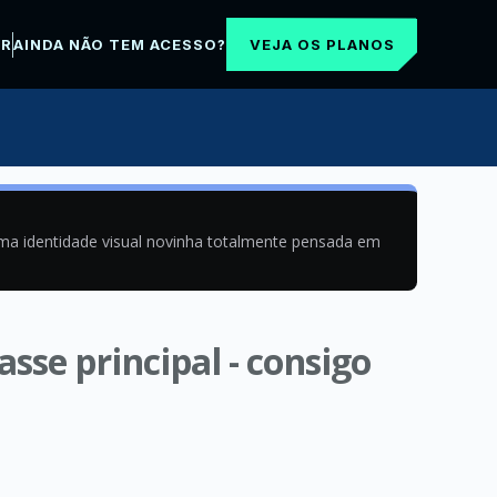
VEJA OS PLANOS
AR
AINDA NÃO TEM ACESSO?
uma identidade visual novinha totalmente pensada em
asse principal - consigo