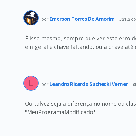
Emerson Torres De Amorim
por
|
321.2k
x
É isso mesmo, sempre que ver este erro do 
em geral é chave faltando, ou a chave até e
Leandro Ricardo Suchecki Verner
por
|
8
Ou talvez seja a diferença no nome da cl
"MeuProgramaModificado".