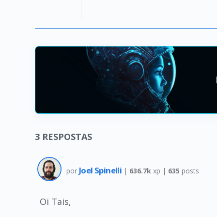
3
RESPOSTAS
Joel Spinelli
por
|
636.7k
xp |
635
posts
Oi Tais,