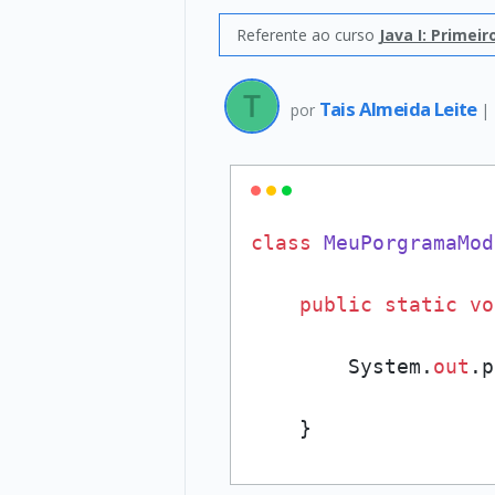
Referente ao curso
Java I: Primei
Tais Almeida Leite
por
|
class
MeuPorgramaMod
public
static
vo
        System.
out
.p
    }