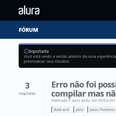
FÓRUM
Importante
Você está vendo a versão anterior da nova experiênci
potencializar seus estudos!
Erro não foi poss
3
compilar mas nã
respostas
Publicado 9 anos atrás
, em 09/03/201
Back-end
Java
Java I: Primeiro