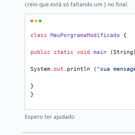
creio que está só faltando um } no final.
class
MeuPorgramaModificado
 {

public
static
void
main
 (
String
System.
out
.println (
"sua mensag
}

}
Espero ter ajudado