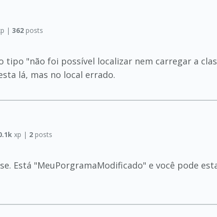
p |
362
posts
tipo "não foi possível localizar nem carregar a clas
sta lá, mas no local errado.
0.1k
xp |
2
posts
asse. Está "MeuPorgramaModificado" e você pode es