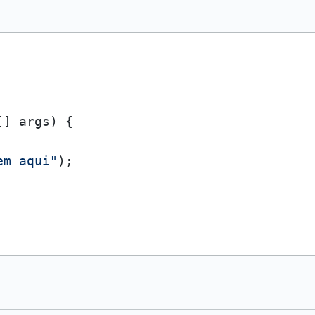
[] args
)
 {

em aqui"
);
