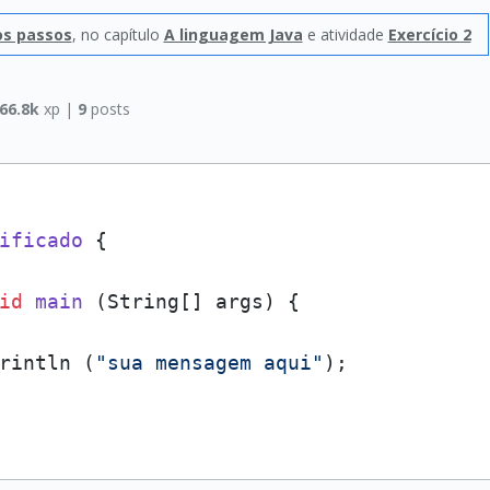
ros passos
, no capítulo
A linguagem Java
e atividade
Exercício 2
66.8k
xp |
9
posts
ificado
 {

id
main
 (
String[] args
)
 {

rintln (
"sua mensagem aqui"
);        
