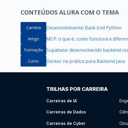
CONTEÚDOS ALURA COM O TEMA
Desenvolvimento Back-End Python
Carreira
MCP: o que é, como funciona e difere
Artigo
Supabase: desenvolvendo backend com
Formação
Docker na prática para Backend Java
Curso
TRILHAS POR CARREIRA
Carreiras de IA
Enge
Carreiras de Dados
Ciên
Carreiras de Cyber
Clou