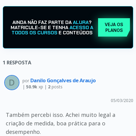
AINDA NÃO FAZ PARTE DA
ALURA
?
VEJA OS
MATRICULE-SE E TENHA
ACESSO A
PLANOS
TODOS OS CURSOS
E CONTEÚDOS
1
RESPOSTA
Danilo Gonçalves de Araujo
por
|
50.9k
xp |
2
posts
05/03/2020
Também percebi isso. Achei muito legal a
criação de medida, boa prática para o
desempenho.