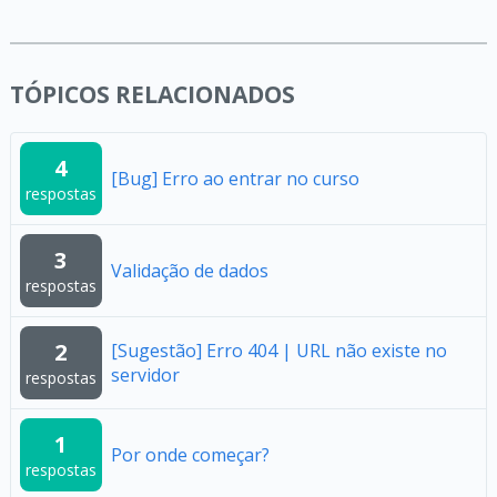
TÓPICOS RELACIONADOS
4
[Bug] Erro ao entrar no curso
respostas
3
Validação de dados
respostas
2
[Sugestão] Erro 404 | URL não existe no
servidor
respostas
1
Por onde começar?
respostas