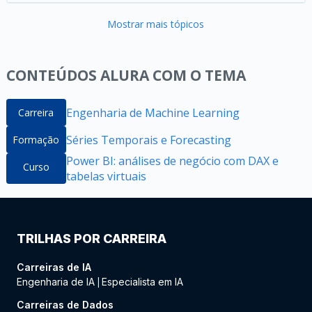
Mostrar mais tópicos
CONTEÚDOS ALURA COM O TEMA
Engenharia de Machine Learning
Carreira
Séries Temporais e Forecasting
Formação
Power BI: análises de negócio com DAX e
Curso
tabelas virtuais
TRILHAS POR CARREIRA
Carreiras de IA
Engenharia de IA
Especialista em IA
|
Carreiras de Dados