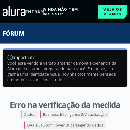
AINDA NÃO TEM
VEJA OS
ENTRAR
ACESSO?
PLANOS
FÓRUM
Importante
Você está vendo a versão anterior da nova experiência da
Alura que estamos preparando para você. Em breve, ela
ganha uma identidade visual novinha totalmente pensada
em potencializar seus estudos!
Erro na verificação da medida
Dados
Business Intelligence & Visualização
DAX e ETL com Power BI: carregando dados