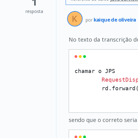
1
resposta
kaique de oliveira
por
No texto da transcrição d
chamar o JPS

RequestDis
sendo que o correto seria