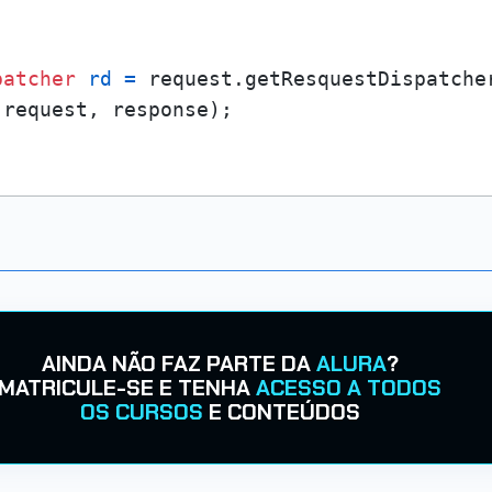
patcher
rd
=
 request.getResquestDispatche
AINDA NÃO FAZ PARTE DA
ALURA
?
MATRICULE-SE E TENHA
ACESSO A TODOS
OS CURSOS
E CONTEÚDOS