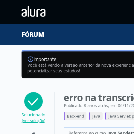
FÓRUM
Importante
Você está vendo a versão anterior da nova experiênci
potencializar seus estudos!
erro na transcr
Publicado 8 anos atrás
, em 06/11/2
Solucionado
Back-end
Java
Java Servlet:
(ver solução)
Referente ao curso
Java Servle