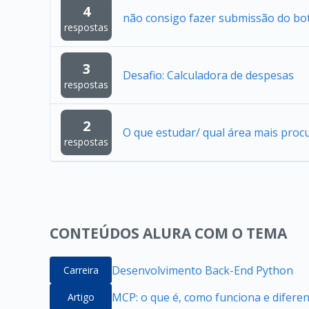
4
não consigo fazer submissão do bo
respostas
3
Desafio: Calculadora de despesas
respostas
2
O que estudar/ qual área mais proc
respostas
CONTEÚDOS ALURA COM O TEMA
Desenvolvimento Back-End Python
Carreira
MCP: o que é, como funciona e difere
Artigo