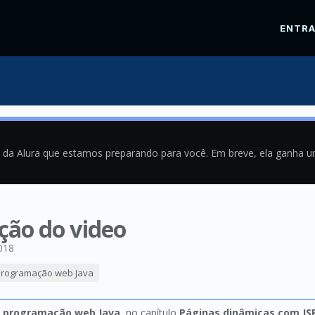
ENTR
a da Alura que estamos preparando para você. Em breve, ela ganha 
ição do video
018
 programação web Java
t: programação web Java
, no capítulo
Páginas dinâmicas com JS