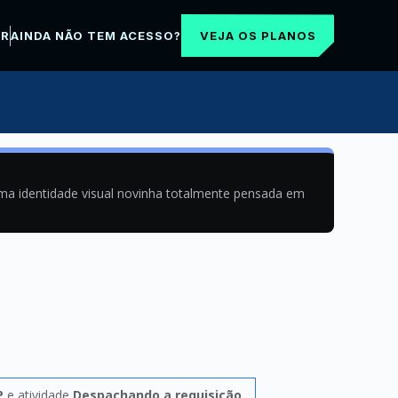
VEJA OS PLANOS
AR
AINDA NÃO TEM ACESSO?
uma identidade visual novinha totalmente pensada em
P
e atividade
Despachando a requisição