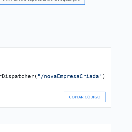
rDispatcher(
"/novaEmpresaCriada"
)

COPIAR CÓDIGO