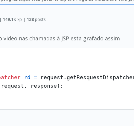
|
149.1k
xp |
128
posts
o video nas chamadas à JSP esta grafado assim
patcher
rd
=
 request.getResquestDispatche