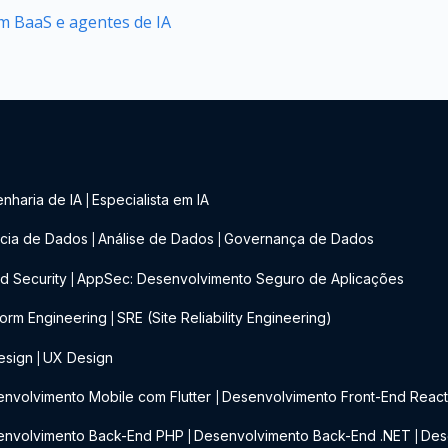
 BaaS e agentes de IA
nharia de IA
Especialista em IA
|
cia de Dados
Análise de Dados
Governança de Dados
|
|
d Security
AppSec: Desenvolvimento Seguro de Aplicações
|
form Engineering
SRE (Site Reliability Engineering)
|
esign
UX Design
|
nvolvimento Mobile com Flutter
Desenvolvimento Front-End Reac
|
envolvimento Back-End PHP
Desenvolvimento Back-End .NET
Des
|
|