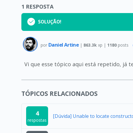
1
RESPOSTA
SOLUÇÃO!
Daniel Artine
por
|
863.3k
xp |
1180
posts
Vi que esse tópico aqui está repetido, já t
TÓPICOS RELACIONADOS
4
[Dúvida] Unable to locate construc
respostas