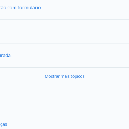
tão com formulário
urada.
Mostrar mais tópicos
nças