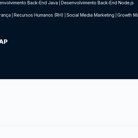
envolvimento Back-End Java
Desenvolvimento Back-End Node.js
|
rança
Recursos Humanos (RH)
Social Media Marketing
Growth Ma
|
|
|
IAP