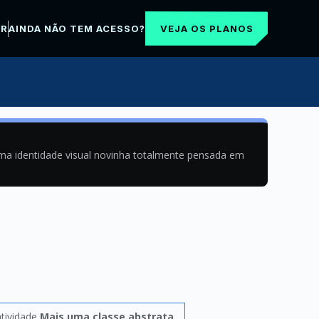
VEJA OS PLANOS
AR
AINDA NÃO TEM ACESSO?
uma identidade visual novinha totalmente pensada em
tividade
Mais uma classe abstrata