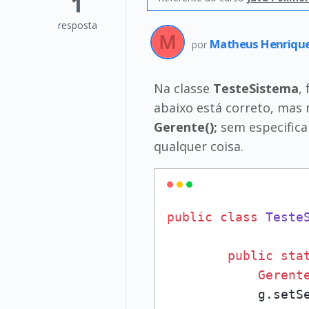
1
resposta
Matheus Henriqu
por
Na classe
TesteSistema
,
abaixo está correto, mas 
Gerente();
sem especificar
qualquer coisa.
public
class
Teste
public
sta
Gerent
            g.setS