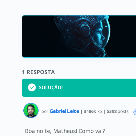
1
RESPOSTA
SOLUÇÃO!
Gabriel Leite
por
|
3486k
xp |
5398
posts
Boa noite, Matheus! Como vai?