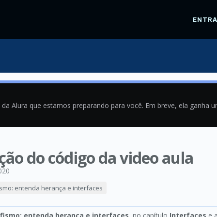
ENTR
a da Alura que estamos preparando para você. Em breve, ela ganha 
ição do código da video aula
020
ismo: entenda herança e interfaces
rfismo: entenda herança e interfaces
, no capítulo
Interfaces
e a