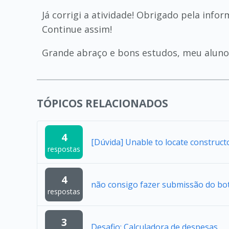
Já corrigi a atividade! Obrigado pela in
Continue assim!
Grande abraço e bons estudos, meu aluno
TÓPICOS RELACIONADOS
4
[Dúvida] Unable to locate construc
respostas
4
não consigo fazer submissão do bo
respostas
3
Desafio: Calculadora de despesas