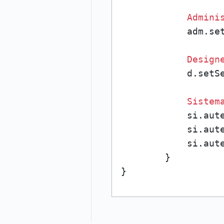
Admini
            adm.se
Design
            d.setS
Sistem
            si.aute
            si.aute
            si.aute
        }

}