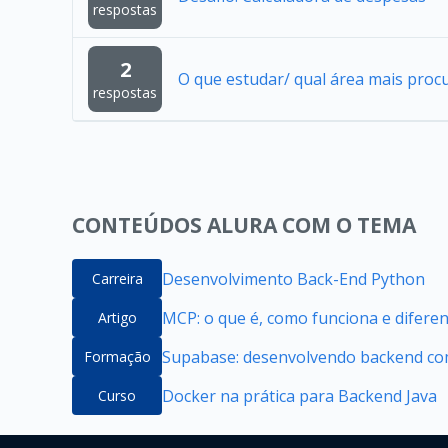
respostas
2
O que estudar/ qual área mais proc
respostas
CONTEÚDOS ALURA COM O TEMA
Desenvolvimento Back-End Python
Carreira
MCP: o que é, como funciona e difere
Artigo
Supabase: desenvolvendo backend com
Formação
Docker na prática para Backend Java
Curso