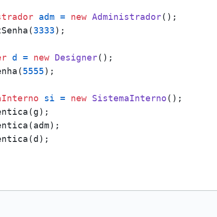
strador
adm
=
new
Administrador
();

tSenha(
3333
);

er
d
=
new
Designer
();

enha(
5555
);

aInterno
si
=
new
SistemaInterno
();

ntica(g);

ntica(adm);

ntica(d);
