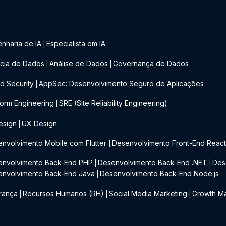
nharia de IA
Especialista em IA
|
cia de Dados
Análise de Dados
Governança de Dados
|
|
d Security
AppSec: Desenvolvimento Seguro de Aplicações
|
form Engineering
SRE (Site Reliability Engineering)
|
esign
UX Design
|
nvolvimento Mobile com Flutter
Desenvolvimento Front-End Reac
|
envolvimento Back-End PHP
Desenvolvimento Back-End .NET
Des
|
|
envolvimento Back-End Java
Desenvolvimento Back-End Node.js
|
rança
Recursos Humanos (RH)
Social Media Marketing
Growth Ma
|
|
|