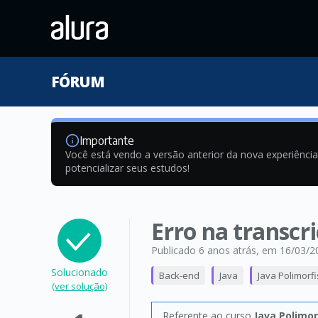
FÓRUM
Importante
Você está vendo a versão anterior da nova experiênci
potencializar seus estudos!
Erro na transcr
Publicado 6 anos atrás
, em 16/03/2
Solucionado
Back-end
Java
Java Polimorf
(ver solução)
Referente ao curso
Java Polimo