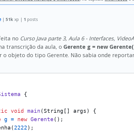
e
|
51k
xp |
1
posts
 feita no
Curso Java parte 3, Aula 6 - Interfaces, Video
na transcrição da aula, o
Gerente g = new Gerente(
 o objeto do tipo Gerente. Não sabia onde reportar
Sistema
 {

tic
void
main
(String[] args)
 {

e
g
=
new
Gerente
();

enha(
2222
);
