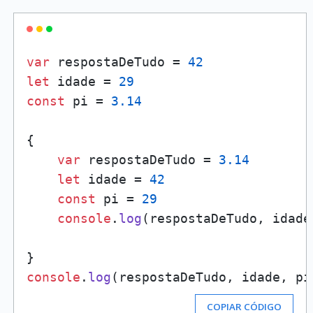
var
 respostaDeTudo = 
42
let
 idade = 
29
const
 pi = 
3.14
{

var
 respostaDeTudo = 
3.14
let
 idade = 
42
const
 pi = 
29
console
.
log
(respostaDeTudo, idade,
console
.
log
(respostaDeTudo, idade, pi
COPIAR CÓDIGO