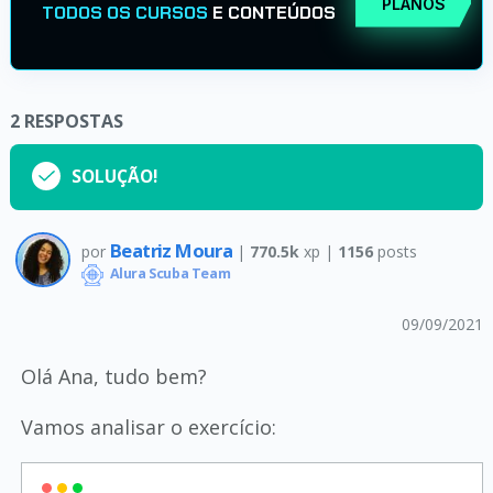
PLANOS
TODOS OS CURSOS
E CONTEÚDOS
2
RESPOSTAS
SOLUÇÃO!
Beatriz Moura
por
|
770.5k
xp |
1156
posts
Alura Scuba Team
09/09/2021
Olá Ana, tudo bem?
Vamos analisar o exercício: