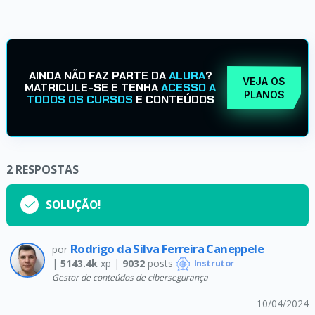
AINDA NÃO FAZ PARTE DA
ALURA
?
VEJA OS
MATRICULE-SE E TENHA
ACESSO A
PLANOS
TODOS OS CURSOS
E CONTEÚDOS
2
RESPOSTAS
SOLUÇÃO!
Rodrigo da Silva Ferreira Caneppele
por
|
5143.4k
xp |
9032
posts
Instrutor
Gestor de conteúdos de cibersegurança
10/04/2024