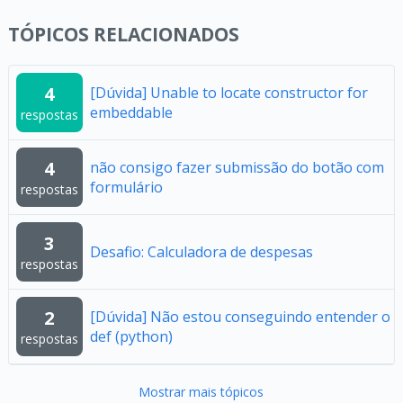
TÓPICOS RELACIONADOS
4
[Dúvida] Unable to locate constructor for
embeddable
respostas
4
não consigo fazer submissão do botão com
formulário
respostas
3
Desafio: Calculadora de despesas
respostas
2
[Dúvida] Não estou conseguindo entender o
def (python)
respostas
Mostrar mais tópicos