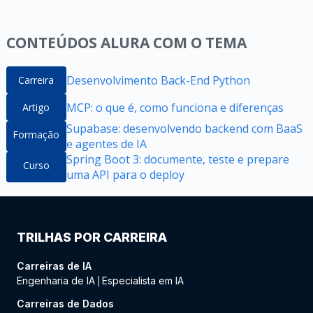
CONTEÚDOS ALURA COM O TEMA
Desenvolvimento Back-End Python
Carreira
MCP: o que é, como funciona e diferenças
Artigo
Supabase: desenvolvendo backend com BaaS
Formação
e agentes de IA
Spring Boot 3: documente, teste e prepare
Curso
uma API para o deploy
TRILHAS POR CARREIRA
Carreiras de IA
Engenharia de IA
Especialista em IA
|
Carreiras de Dados