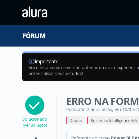
FÓRUM
Importante
Você está vendo a versão anterior da nova experiênci
potencializar seus estudos!
ERRO NA FOR
Publicado 2 anos atrás
, em 10/04/2
Solucionado
Dados
Business Intelligence & V
(ver solução)
Referente ao curso
Power BI De