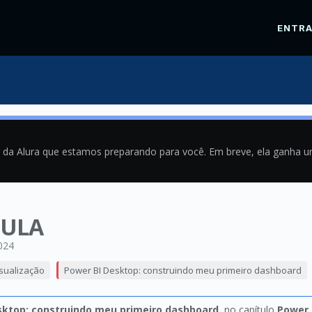
ENTR
a da Alura que estamos preparando para você. Em breve, ela ganha 
MULA
024
isualização
Power BI Desktop: construindo meu primeiro dashboard
sktop: construindo meu primeiro dashboard
, no capítulo
Power 