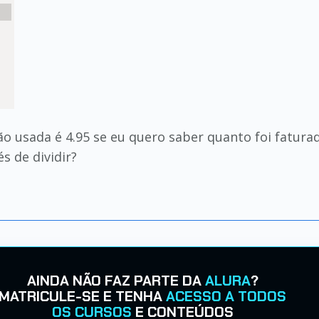
ão usada é 4.95 se eu quero saber quanto foi faturad
s de dividir?
AINDA NÃO FAZ PARTE DA
ALURA
?
MATRICULE-SE E TENHA
ACESSO A TODOS
OS CURSOS
E CONTEÚDOS