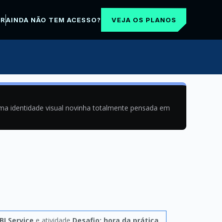
VEJA OS PLANOS
AR
AINDA NÃO TEM ACESSO?
uma identidade visual novinha totalmente pensada em
BI Service
e atividade
Desafio: hora da prática