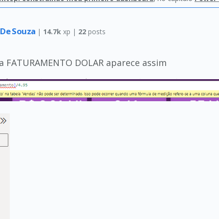
 De Souza
|
14.7k
xp |
22
posts
ida FATURAMENTO DOLAR aparece assim