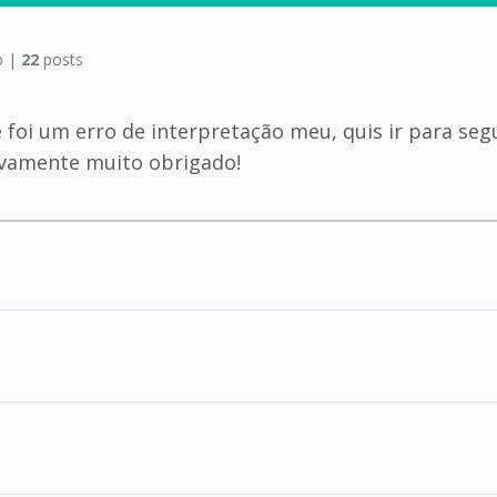
p |
22
posts
 foi um erro de interpretação meu, quis ir para se
ovamente muito obrigado!