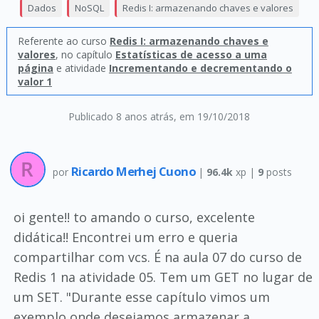
Dados
NoSQL
Redis I: armazenando chaves e valores
Referente ao curso
Redis I: armazenando chaves e
valores
, no capítulo
Estatísticas de acesso a uma
página
e atividade
Incrementando e decrementando o
valor 1
Publicado 8 anos atrás
, em 19/10/2018
Ricardo Merhej Cuono
por
|
96.4k
xp |
9
posts
oi gente!! to amando o curso, excelente
didática!! Encontrei um erro e queria
compartilhar com vcs. É na aula 07 do curso de
Redis 1 na atividade 05. Tem um GET no lugar de
um SET. "Durante esse capítulo vimos um
exemplo onde desejamos armazenar a