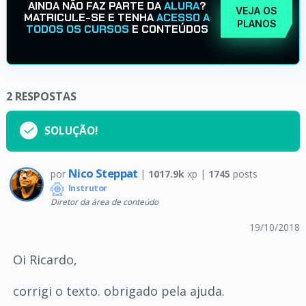
AINDA NÃO FAZ PARTE DA
ALURA
?
VEJA OS
MATRICULE-SE E TENHA
ACESSO A
PLANOS
TODOS OS CURSOS
E CONTEÚDOS
2
RESPOSTAS
SOLUÇÃO!
Nico Steppat
por
|
1017.9k
xp |
1745
posts
Instrutor
Diretor da área de conteúdo
19/10/2018
Oi Ricardo,
corrigi o texto. obrigado pela ajuda.