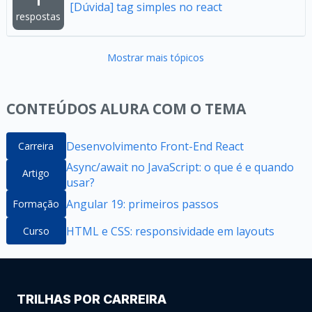
1
[Dúvida] tag simples no react
respostas
Mostrar mais tópicos
CONTEÚDOS ALURA COM O TEMA
Desenvolvimento Front-End React
Carreira
Async/await no JavaScript: o que é e quando
Artigo
usar?
Angular 19: primeiros passos
Formação
HTML e CSS: responsividade em layouts
Curso
TRILHAS POR CARREIRA