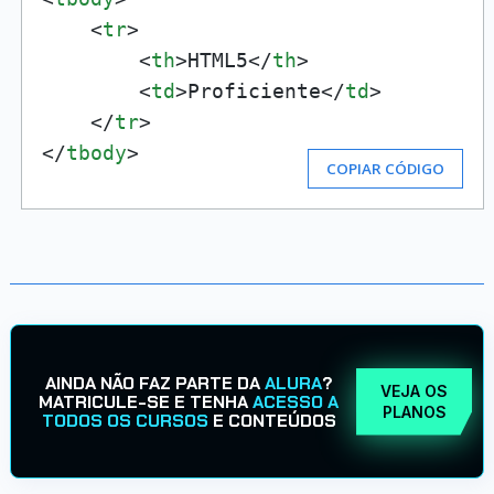
    <
tr
>

        <
th
>HTML5</
th
>

        <
td
>Proficiente</
td
>

    </
tr
>

</
tbody
>
COPIAR CÓDIGO
AINDA NÃO FAZ PARTE DA
ALURA
?
VEJA OS
MATRICULE-SE E TENHA
ACESSO A
PLANOS
TODOS OS CURSOS
E CONTEÚDOS