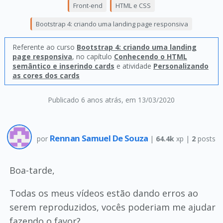
Front-end
HTML e CSS
Bootstrap 4: criando uma landing page responsiva
Referente ao curso
Bootstrap 4: criando uma landing
page responsiva
, no capítulo
Conhecendo o HTML
semântico e inserindo cards
e atividade
Personalizando
as cores dos cards
Publicado 6 anos atrás
, em 13/03/2020
Rennan Samuel De Souza
por
|
64.4k
xp |
2
posts
Boa-tarde,
Todas os meus vídeos estão dando erros ao
serem reproduzidos, vocês poderiam me ajudar
fazendo o favor?