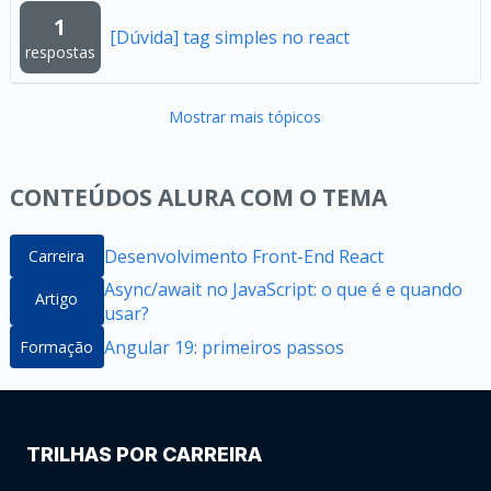
1
[Dúvida] tag simples no react
respostas
Mostrar mais tópicos
CONTEÚDOS ALURA COM O TEMA
Desenvolvimento Front-End React
Carreira
Async/await no JavaScript: o que é e quando
Artigo
usar?
Angular 19: primeiros passos
Formação
TRILHAS POR CARREIRA