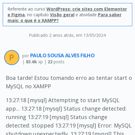
Referente ao curso
WordPress: crie sites com Elementor
e Figma
, no capítulo
Visão geral
e atividade
Para saber
mais: o que é o XAMPP?
Publicado 2 anos atrás
, em 13/05/2024
PAULO SOUSA ALVES FILHO
por
|
83.6k
xp |
22
posts
Boa tarde! Estou tomando erro ao tentar start o
MySQL no XAMPP
13:27:18 [mysql] Attempting to start MySQL
app... 13:27:18 [mysql] Status change detected:
running 13:27:19 [mysql] Status change
detected: stopped 13:27:19 [mysql] Error: MySQL
shutdown unexpectedly. 13:27:19 [mysql] This