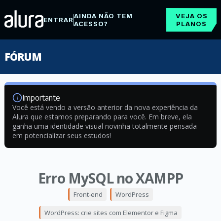
AINDA NÃO TEM
VEJA OS
ENTRAR
ACESSO?
PLANOS
FÓRUM
Importante
Você está vendo a versão anterior da nova experiência da
Alura que estamos preparando para você. Em breve, ela
ganha uma identidade visual novinha totalmente pensada
em potencializar seus estudos!
Erro MySQL no XAMPP
Front-end
WordPress
WordPress: crie sites com Elementor e Figma