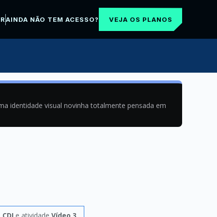
VEJA OS PLANOS
AR
AINDA NÃO TEM ACESSO?
uma identidade visual novinha totalmente pensada em
 CDI
e atividade
Vídeo 3