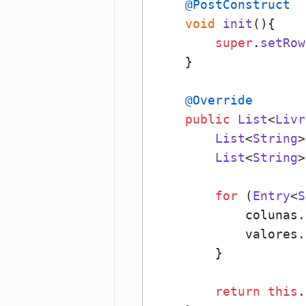
@PostConstruct
void
init
(
){

super
.
setRow
    }

@Override
public
List
<
Livr
List
<
String
>
List
<
String
>
for
 (
Entry
<
S
            colunas.
            valores.
        } 

return
this
.