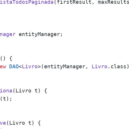
istaTodosPaginada
(firstResult, maxResults
nager
 entityManager;

(
) {

ew
DAO
<
Livro
>(entityManager, 
Livro
.
class
)
iona
(
Livro t
) {

(t);

ve
(
Livro t
) {
