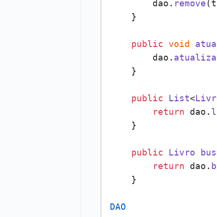
        dao.
remove
(t
    }

public
void
atua
        dao.
atualiza
    }

public
List
<
Livr
return
 dao.
l
    }

public
Livro
bus
return
 dao.
b
    }

DAO