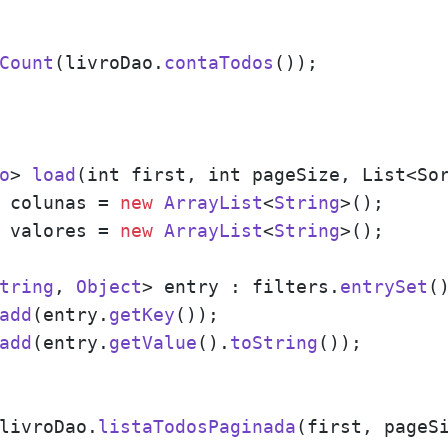
Count
(livroDao.
contaTodos
());

o
> 
load
(
int first, int pageSize, List<So
 colunas = 
new
ArrayList
<
String
>();

 valores = 
new
ArrayList
<
String
>();

tring
, 
Object
> entry : filters.
entrySet
()
add
(entry.
getKey
());

add
(entry.
getValue
().
toString
());

livroDao
.
listaTodosPaginada
(first, pageSi