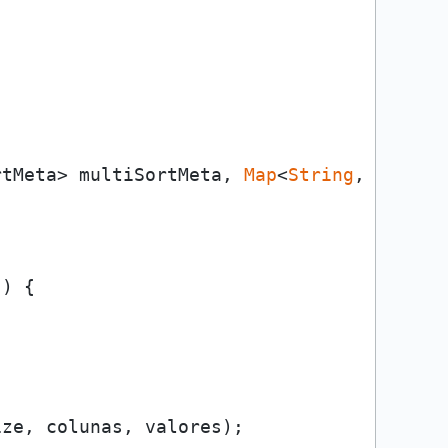
rtMeta> multiSortMeta, 
Map
<
String
, 
Object
) {

ze, colunas, valores);
