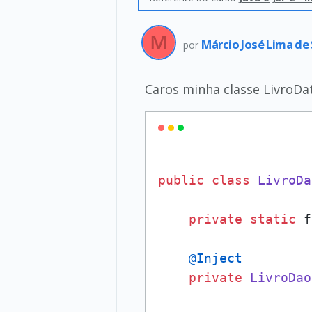
Márcio José Lima de
por
Caros minha classe LivroDa
public
class
LivroDa
private
static
 f
@Inject
private
LivroDao