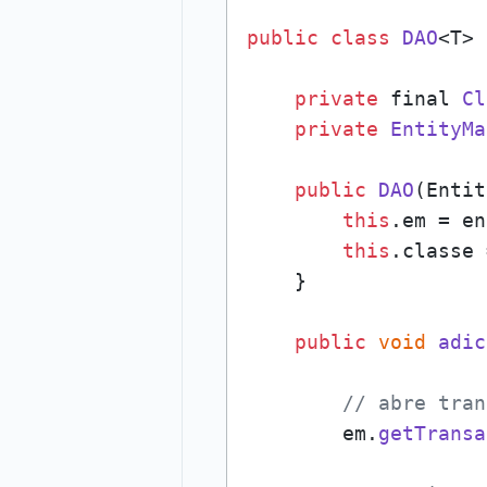
public
class
DAO
<T> 
private
 final 
Cl
private
EntityMa
public
DAO
(
Entit
this
.
em
 = en
this
.
classe
 
    }

public
void
adic
// abre tran
        em.
getTransa