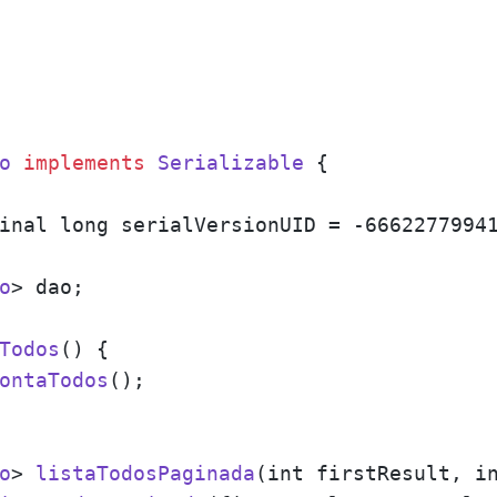
o
implements
Serializable
 {

inal long serialVersionUID = -66622779941
o
> dao;

Todos
(
) {

ontaTodos
();

o
> 
listaTodosPaginada
(
int firstResult, i