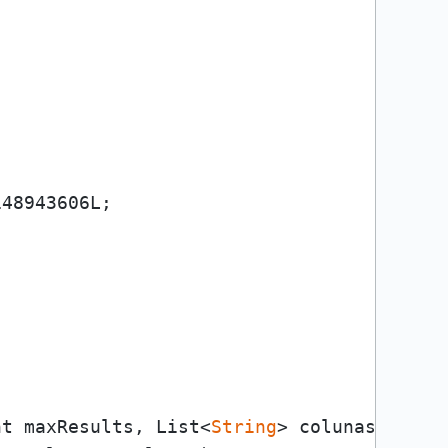
48943606L;

nt maxResults, List<
String
> colunas, List