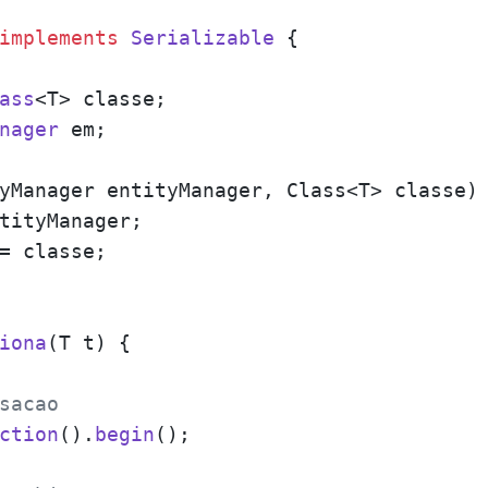
implements
Serializable
 {

ass
<T> classe;

nager
 em;

yManager entityManager, Class<T> classe
) 
tityManager;

= classe;

iona
(
T t
) {

sacao
ction
().
begin
();
