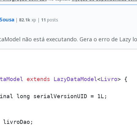
 Sousa
|
82.1k
xp |
11
posts
taModel não está executando. Gera o erro de Lazy lo
taModel
extends
LazyDataModel
<
Livro
> {

inal long serialVersionUID = 1L;

 livroDao;
