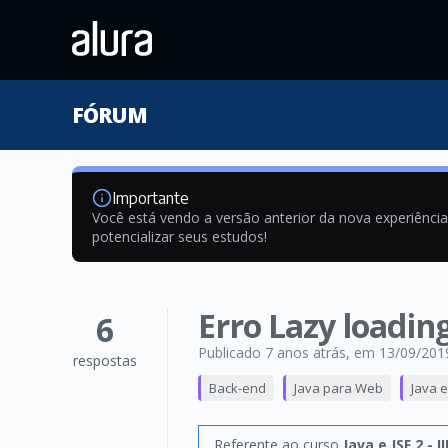
FÓRUM
Importante
Você está vendo a versão anterior da nova experiênci
potencializar seus estudos!
Erro Lazy loadin
6
Publicado 7 anos atrás
, em 13/09/201
respostas
Back-end
Java para Web
Java e
Referente ao curso
Java e JSF 2 - 