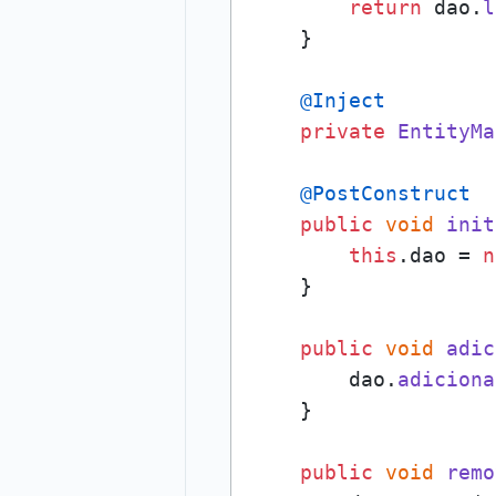
return
 dao.
l
    }

@Inject
private
EntityMa
@PostConstruct
public
void
init
this
.
dao
 = 
n
    }

public
void
adic
        dao.
adiciona
    }

public
void
remo