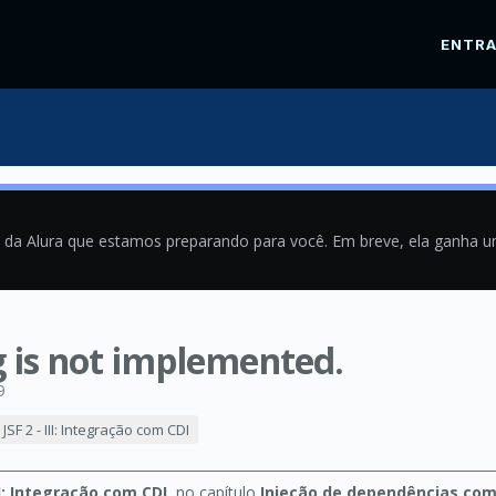
ENTR
a da Alura que estamos preparando para você. Em breve, ela ganha 
g is not implemented.
9
 JSF 2 - III: Integração com CDI
III: Integração com CDI
, no capítulo
Injeção de dependências com