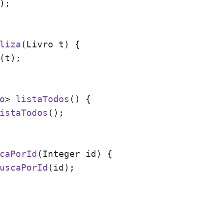
);

liza
(
Livro t
) {

(t);

o
> 
listaTodos
(
) {

istaTodos
();

caPorId
(
Integer id
) {

uscaPorId
(id);
