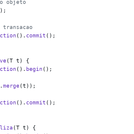
o objeto
);

 transacao
ction
().
commit
();

ve
(
T t
) {

ction
().
begin
();

.
merge
(t));

ction
().
commit
();

liza
(
T t
) {
