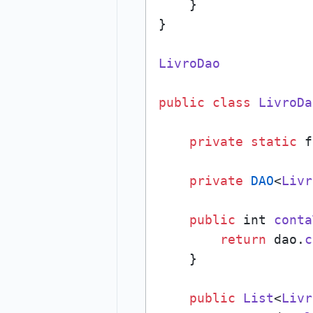
    }    

}

LivroDao
public
class
LivroDa
private
static
 f
private
DAO
<
Livr
public
 int 
conta
return
 dao.
c
    }

public
List
<
Livr