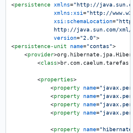
<
persistence
xmlns
=
"http://java.sun.c
xmlns:xsi
=
"http://www.w3
xsi:schemaLocation
=
"http
             http://java.sun.com/xml/
version
=
"2.0"
>
<
persistence-unit
name
=
"contas"
>
<
provider
>
org.hibernate.jpa.Hiber
<
class
>
br.com.caelum.tarefas.
<
properties
>
<
property
name
=
"javax.per
<
property
name
=
"javax.per
<
property
name
=
"javax.per
<
property
name
=
"javax.per
<
property
name
=
"hibernate