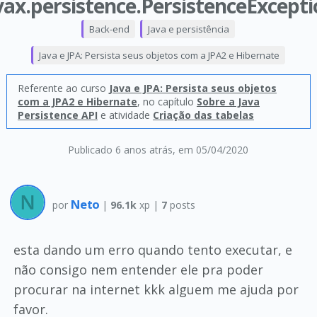
vax.persistence.PersistenceExcepti
Back-end
Java e persistência
Java e JPA: Persista seus objetos com a JPA2 e Hibernate
Referente ao curso
Java e JPA: Persista seus objetos
com a JPA2 e Hibernate
, no capítulo
Sobre a Java
Persistence API
e atividade
Criação das tabelas
Publicado 6 anos atrás
, em 05/04/2020
Neto
por
|
96.1k
xp |
7
posts
esta dando um erro quando tento executar, e
não consigo nem entender ele pra poder
procurar na internet kkk alguem me ajuda por
favor.