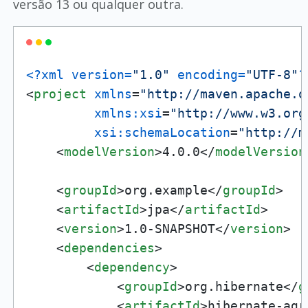
versão 13 ou qualquer outra.
<?xml version=
"1.0"
 encoding=
"UTF-8"
?
<
project
xmlns
=
"http://maven.apache.o
xmlns:xsi
=
"http://www.w3.org
xsi:schemaLocation
=
"http://m
<
modelVersion
>
4.0.0
</
modelVersion
<
groupId
>
org.example
</
groupId
>
<
artifactId
>
jpa
</
artifactId
>
<
version
>
1.0-SNAPSHOT
</
version
>
<
dependencies
>
<
dependency
>
<
groupId
>
org.hibernate
</
g
<
artifactId
>
hibernate-agr