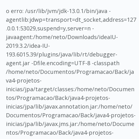
o erro: /usr/lib/jvm/jdk-13.0.1/bin/java -
agentlib:jdwp=transport=dt_socket,address=127
.0.0.1:53029,suspend=y,server=n -
javaagent:/home/neto/Downloads/ideaIU-
2019.3.2/idea-IU-
193.6015.39/plugins/java/lib/rt/debugger-
agent.jar -Dfile.encoding=UTF-8 -classpath
/home/neto/Documentos/Programacao/Back/ja
va4-projetos-
inicias/jpa/target/classes:/home/neto/Documen
tos/Programacao/Back/java4-projetos-
inicias/jpa/lib/javax.annotation.jar:/home/neto/
Documentos/Programacao/Back/java4-projetos-
inicias/jpa/lib/javax.jms.jar:/home/neto/Docume
ntos/Programacao/Back/java4-projetos-