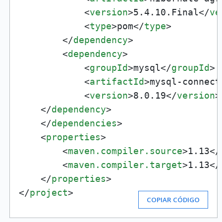
<
version
>
5.4.10.Final
</
ve
<
type
>
pom
</
type
>
</
dependency
>
<
dependency
>
<
groupId
>
mysql
</
groupId
>
<
artifactId
>
mysql-connect
<
version
>
8.0.19
</
version
>
</
dependency
>
</
dependencies
>
<
properties
>
<
maven.compiler.source
>
1.13
</
<
maven.compiler.target
>
1.13
</
</
properties
>
</
project
>
COPIAR CÓDIGO