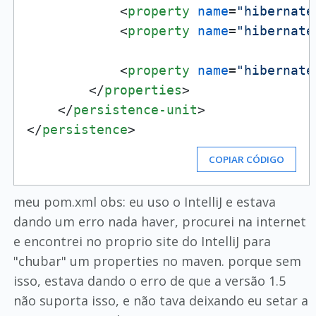
<
property
name
=
"hibernate
<
property
name
=
"hibernate
<
property
name
=
"hibernate
</
properties
>
</
persistence-unit
>
</
persistence
>
COPIAR CÓDIGO
meu pom.xml obs: eu uso o IntelliJ e estava
dando um erro nada haver, procurei na internet
e encontrei no proprio site do IntelliJ para
"chubar" um properties no maven. porque sem
isso, estava dando o erro de que a versão 1.5
não suporta isso, e não tava deixando eu setar a