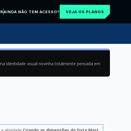
VEJA OS PLANOS
AR
AINDA NÃO TEM ACESSO?
uma identidade visual novinha totalmente pensada em
e atividade
Criando as dimensões do Data Mart