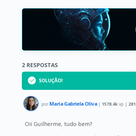
2
RESPOSTAS
SOLUÇÃO!
Maria Gabriela Oliva
por
|
1578.4k
xp |
281
Oii Guilherme, tudo bem?