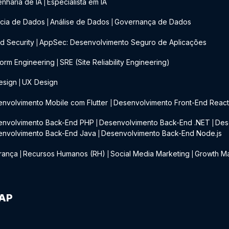
nharia de IA
Especialista em IA
|
cia de Dados
Análise de Dados
Governança de Dados
|
|
d Security
AppSec: Desenvolvimento Seguro de Aplicações
|
form Engineering
SRE (Site Reliability Engineering)
|
esign
UX Design
|
nvolvimento Mobile com Flutter
Desenvolvimento Front-End Reac
|
envolvimento Back-End PHP
Desenvolvimento Back-End .NET
Des
|
|
envolvimento Back-End Java
Desenvolvimento Back-End Node.js
|
rança
Recursos Humanos (RH)
Social Media Marketing
Growth Ma
|
|
|
IAP