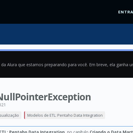
ENTR
a da Alura que estamos preparando para você. Em breve, ela ganha 
.NullPointerException
021
isualização
Modelos de ETL: Pentaho Data Integration
ETL: Pentaho Data Integration
, no capítulo
Criando o Data Mart