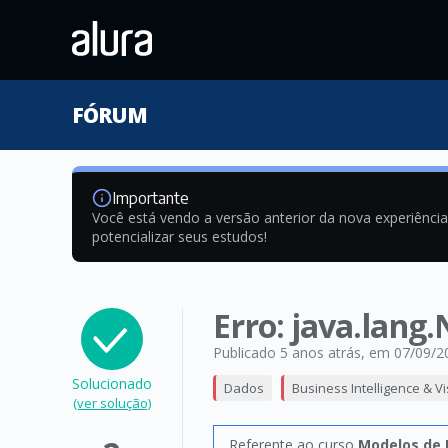
FÓRUM
Importante
Você está vendo a versão anterior da nova experiênci
potencializar seus estudos!
Erro: java.lang
Publicado 5 anos atrás
, em 07/09/2
Solucionado
Dados
Business Intelligence & V
(ver solução)
Referente ao curso
Modelos de 