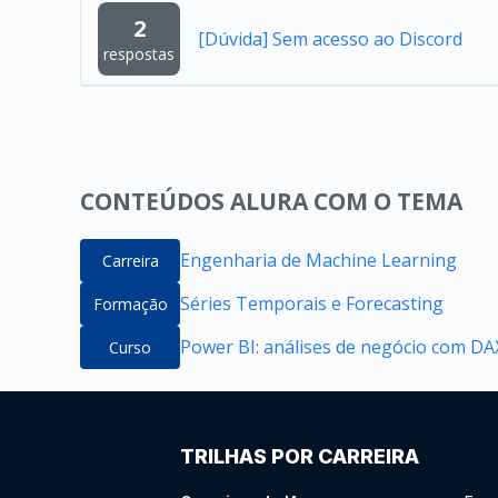
2
[Dúvida] Sem acesso ao Discord
respostas
CONTEÚDOS ALURA COM O TEMA
Engenharia de Machine Learning
Carreira
Séries Temporais e Forecasting
Formação
Power BI: análises de negócio com DAX
Curso
TRILHAS POR CARREIRA