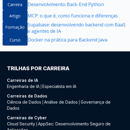
Desenvolvimento Back-End Python
Carreira
MCP: o que é, como funciona e diferenças
Artigo
Supabase: desenvolvendo backend com BaaS
Formação
e agentes de IA
Docker na prática para Backend Java
Curso
TRILHAS POR CARREIRA
Carreiras de IA
Engenharia de IA
Especialista em IA
|
Carreiras de Dados
Ciência de Dados
Análise de Dados
Governança de
|
|
Dados
Carreiras de Cyber
Cloud Security
AppSec: Desenvolvimento Seguro de
|
Aplicações