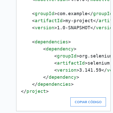
<
groupId
>
com.example
</
groupId
<
artifactId
>
my-project
</
artif
<
version
>
1.0-SNAPSHOT
</
versio
<
dependencies
>
<
dependency
>
<
groupId
>
org.selenium
<
artifactId
>
selenium-
<
version
>
3.141.59
</
ve
</
dependency
>
</
dependencies
>
</
project
>
COPIAR CÓDIGO