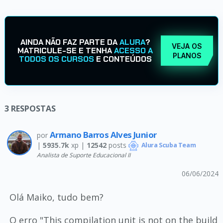
AINDA NÃO FAZ PARTE DA
ALURA
?
VEJA OS
MATRICULE-SE E TENHA
ACESSO A
PLANOS
TODOS OS CURSOS
E CONTEÚDOS
3
RESPOSTAS
Armano Barros Alves Junior
por
|
5935.7k
xp |
12542
posts
Alura Scuba Team
Analista de Suporte Educacional II
06/06/2024
Olá Maiko, tudo bem?
O erro "This compilation unit is not on the build