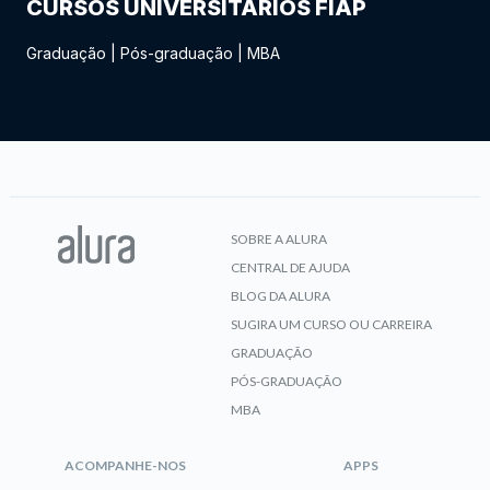
CURSOS UNIVERSITÁRIOS FIAP
Graduação
|
Pós-graduação
|
MBA
SOBRE A ALURA
CENTRAL DE AJUDA
BLOG DA ALURA
SUGIRA UM CURSO OU CARREIRA
GRADUAÇÃO
PÓS-GRADUAÇÃO
MBA
ACOMPANHE-NOS
APPS