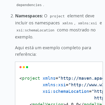
.
dependencies
Namespaces:
O
element deve
project
incluir os namespaces
,
e
xmlns
xmlns:xsi
como mostrado no
xsi:schemaLocation
exemplo.
Aqui está um exemplo completo para
referência:
<
project
xmlns
=
"http://maven.apac
xmlns:xsi
=
"http://www.w3
xsi:schemaLocation
=
"http
                             http
<
modelVersion
>
4.0.0
</
modelVer