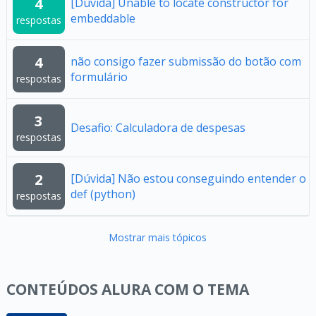
4
[Dúvida] Unable to locate constructor for
embeddable
respostas
4
não consigo fazer submissão do botão com
formulário
respostas
3
Desafio: Calculadora de despesas
respostas
2
[Dúvida] Não estou conseguindo entender o
def (python)
respostas
Mostrar mais tópicos
CONTEÚDOS ALURA COM O TEMA