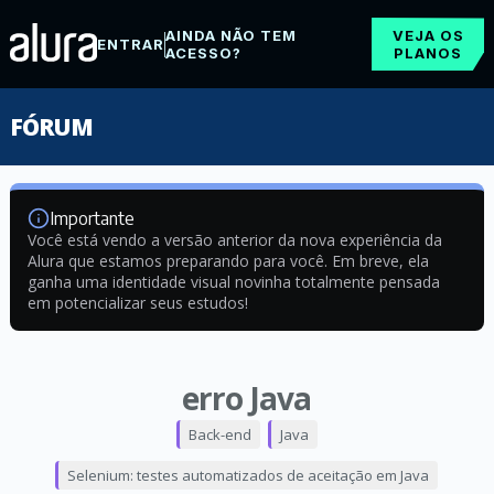
AINDA NÃO TEM
VEJA OS
ENTRAR
ACESSO?
PLANOS
FÓRUM
Importante
Você está vendo a versão anterior da nova experiência da
Alura que estamos preparando para você. Em breve, ela
ganha uma identidade visual novinha totalmente pensada
em potencializar seus estudos!
erro Java
Back-end
Java
Selenium: testes automatizados de aceitação em Java