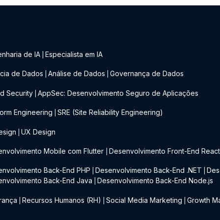
nharia de IA
Especialista em IA
|
cia de Dados
Análise de Dados
Governança de Dados
|
|
d Security
AppSec: Desenvolvimento Seguro de Aplicações
|
form Engineering
SRE (Site Reliability Engineering)
|
esign
UX Design
|
nvolvimento Mobile com Flutter
Desenvolvimento Front-End Reac
|
envolvimento Back-End PHP
Desenvolvimento Back-End .NET
Des
|
|
envolvimento Back-End Java
Desenvolvimento Back-End Node.js
|
rança
Recursos Humanos (RH)
Social Media Marketing
Growth Ma
|
|
|