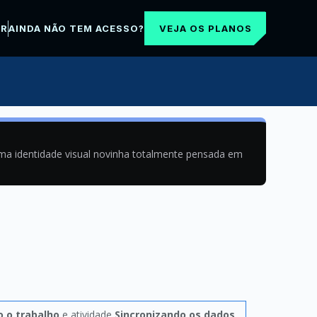
VEJA OS PLANOS
AR
AINDA NÃO TEM ACESSO?
uma identidade visual novinha totalmente pensada em
 o trabalho
e atividade
Sincronizando os dados