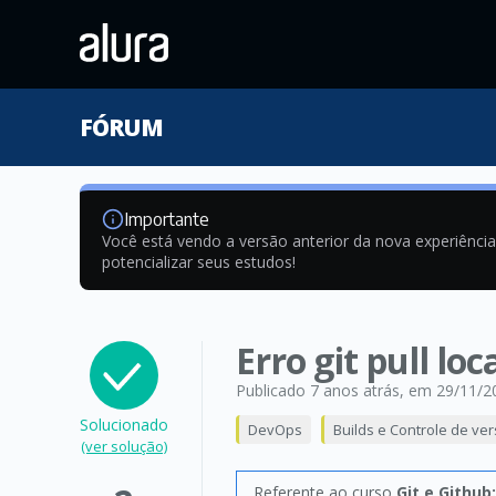
FÓRUM
Importante
Você está vendo a versão anterior da nova experiênci
potencializar seus estudos!
Erro git pull lo
Publicado 7 anos atrás
, em 29/11/2
Solucionado
DevOps
Builds e Controle de ve
(ver solução)
Referente ao curso
Git e Github