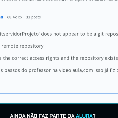
ma
|
68.4k
xp |
33
posts
itservidorProjeto' does not appear to be a git repos
m remote repository.
 the correct access rights and the repository exists
passos do professor na video aula,com isso já fiz o
AINDA NÃO FAZ PARTE DA
ALURA
?