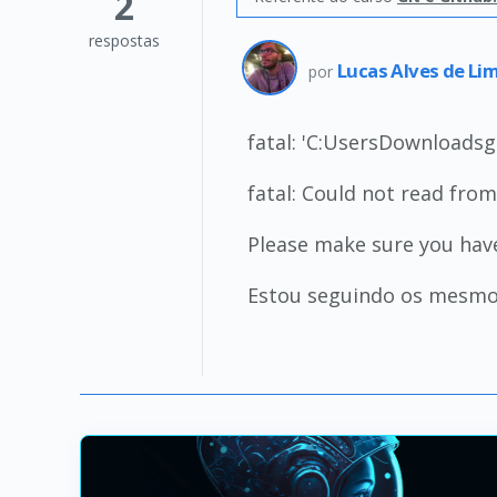
2
respostas
Lucas Alves de Li
por
fatal: 'C:UsersDownloadsg
fatal: Could not read fro
Please make sure you have
Estou seguindo os mesmos 