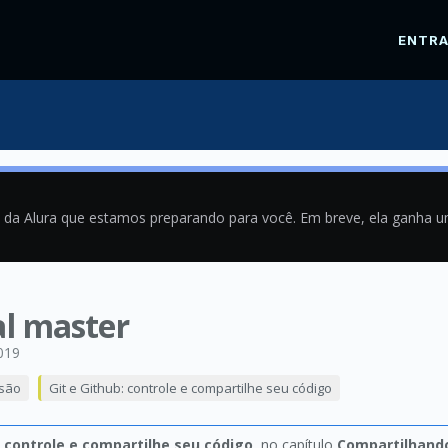
ENTR
a da Alura que estamos preparando para você. Em breve, ela ganha 
cal master
019
rsão
Git e Github: controle e compartilhe seu código
: controle e compartilhe seu código
, no capítulo
Compartilhando