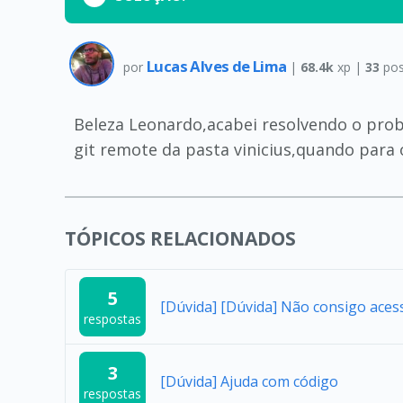
Lucas Alves de Lima
por
|
68.4k
xp |
33
pos
Beleza Leonardo,acabei resolvendo o probl
git remote da pasta vinicius,quando para 
TÓPICOS RELACIONADOS
5
[Dúvida] [Dúvida] Não consigo aces
respostas
3
[Dúvida] Ajuda com código
respostas