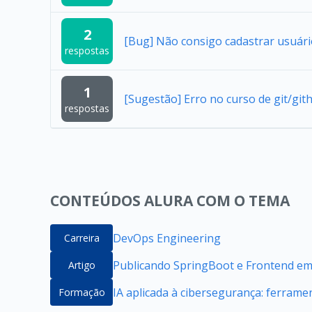
2
[Bug] Não consigo cadastrar usuár
respostas
1
[Sugestão] Erro no curso de git/git
respostas
CONTEÚDOS ALURA COM O TEMA
DevOps Engineering
Carreira
Publicando SpringBoot e Frontend e
Artigo
IA aplicada à cibersegurança: ferrame
Formação