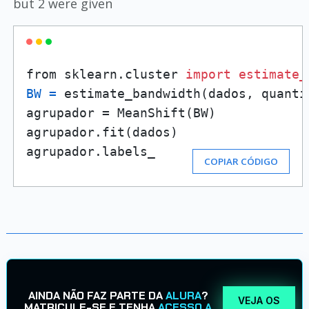
but 2 were given
from sklearn.cluster 
import
estimate_
BW
=
 estimate_bandwidth(dados, quanti
agrupador = MeanShift(BW)

agrupador.fit(dados)

agrupador.labels_
COPIAR CÓDIGO
AINDA NÃO FAZ PARTE DA
ALURA
?
VEJA OS
MATRICULE-SE E TENHA
ACESSO A