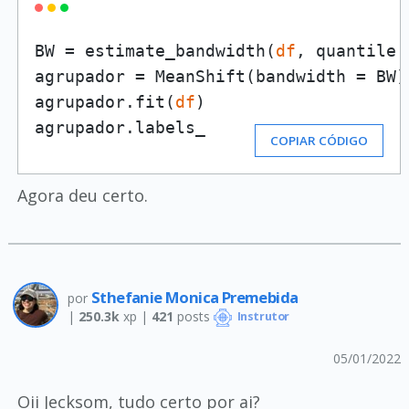
BW = estimate_bandwidth(
df
, quantile 
agrupador = MeanShift(bandwidth = BW)

agrupador.fit(
df
)

agrupador.labels_
COPIAR CÓDIGO
Agora deu certo.
Sthefanie Monica Premebida
por
|
250.3k
xp |
421
posts
Instrutor
05/01/2022
Oii Jecksom, tudo certo por ai?