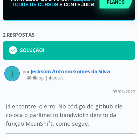
PLANOS
TODOS OS CURSOS
E CONTEÚDOS
2
RESPOSTAS
SOLUÇÃO!
Jecksom Antonio Gomes da Silva
por
|
68.8k
xp |
4
posts
05/01/2022
Já encontrei o erro. No código do github ele
coloca o parâmetro bandwidth dentro da
função MeanShift, como segue: