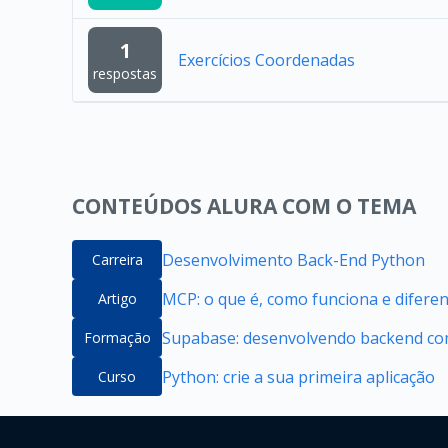
1
Exercícios Coordenadas
respostas
CONTEÚDOS ALURA COM O TEMA
Desenvolvimento Back-End Python
Carreira
MCP: o que é, como funciona e difere
Artigo
Supabase: desenvolvendo backend com
Formação
Python: crie a sua primeira aplicação
Curso