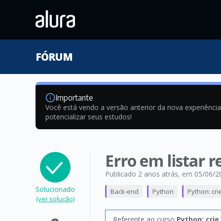
FÓRUM
Importante
Você está vendo a versão anterior da nova experiênci
potencializar seus estudos!
Erro em listar 
Publicado 2 anos atrás
, em 05/06/2
Solucionado
Back-end
Python
Python: cri
(ver solução)
Referente ao curso
Python: crie