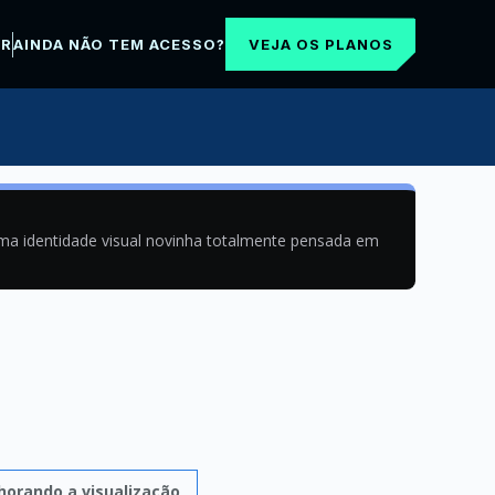
VEJA OS PLANOS
AR
AINDA NÃO TEM ACESSO?
uma identidade visual novinha totalmente pensada em
horando a visualização