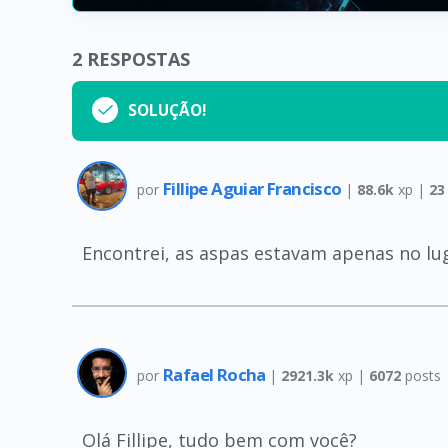
2
RESPOSTAS
SOLUÇÃO!
Fillipe Aguiar Francisco
por
|
88.6k
xp |
23
Encontrei, as aspas estavam apenas no lu
Rafael Rocha
por
|
2921.3k
xp |
6072
posts
Olá Fillipe, tudo bem com você?