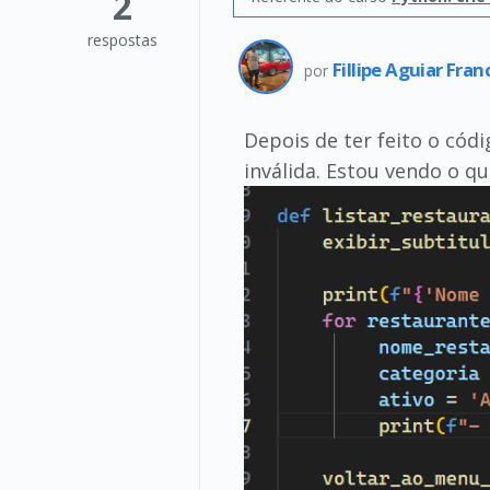
2
respostas
Fillipe Aguiar Fra
por
Depois de ter feito o cód
inválida. Estou vendo o 