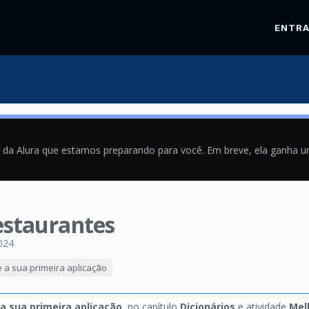
ENTR
a da Alura que estamos preparando para você. Em breve, ela ganha 
restaurantes
024
e a sua primeira aplicação
 a sua primeira aplicação
, no capítulo
Dicionários
e atividade
Mel