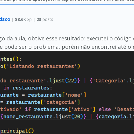
ncisco
|
88.6k
xp |
23
posts
igo da aula, obtive esse resultado: executei o códi
que pode ser o problema, porém não encontrei até 