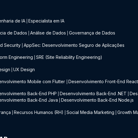
nharia de IA
Especialista em IA
|
cia de Dados
Análise de Dados
Governança de Dados
|
|
d Security
AppSec: Desenvolvimento Seguro de Aplicações
|
form Engineering
SRE (Site Reliability Engineering)
|
esign
UX Design
|
nvolvimento Mobile com Flutter
Desenvolvimento Front-End Reac
|
envolvimento Back-End PHP
Desenvolvimento Back-End .NET
Des
|
|
envolvimento Back-End Java
Desenvolvimento Back-End Node.js
|
rança
Recursos Humanos (RH)
Social Media Marketing
Growth Ma
|
|
|