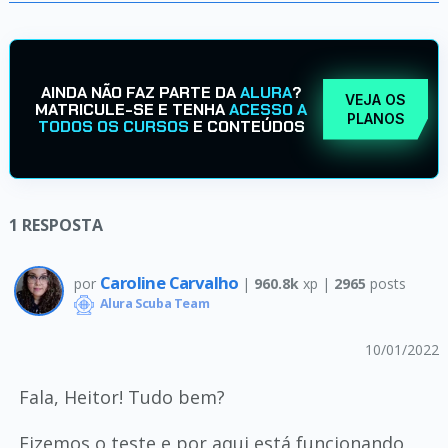
AINDA NÃO FAZ PARTE DA
ALURA
?
VEJA OS
MATRICULE-SE E TENHA
ACESSO A
PLANOS
TODOS OS CURSOS
E CONTEÚDOS
1
RESPOSTA
Caroline Carvalho
por
|
960.8k
xp |
2965
posts
Alura Scuba Team
10/01/2022
Fala, Heitor! Tudo bem?
Fizemos o teste e por aqui está funcionando