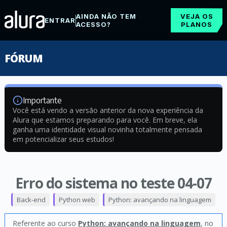
AINDA NÃO TEM
VEJA OS
ENTRAR
ACESSO?
PLANOS
FÓRUM
Importante
Você está vendo a versão anterior da nova experiência da
Alura que estamos preparando para você. Em breve, ela
ganha uma identidade visual novinha totalmente pensada
em potencializar seus estudos!
Erro do sistema no teste 04-07
Back-end
Python web
Python: avançando na linguagem
Referente ao curso
Python: avançando na linguagem
, no