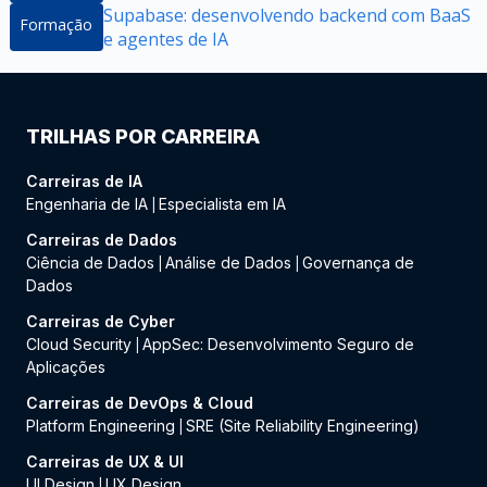
Supabase: desenvolvendo backend com BaaS
Formação
e agentes de IA
TRILHAS POR CARREIRA
Carreiras de IA
Engenharia de IA
Especialista em IA
|
Carreiras de Dados
Ciência de Dados
Análise de Dados
Governança de
|
|
Dados
Carreiras de Cyber
Cloud Security
AppSec: Desenvolvimento Seguro de
|
Aplicações
Carreiras de DevOps & Cloud
Platform Engineering
SRE (Site Reliability Engineering)
|
Carreiras de UX & UI
UI Design
UX Design
|