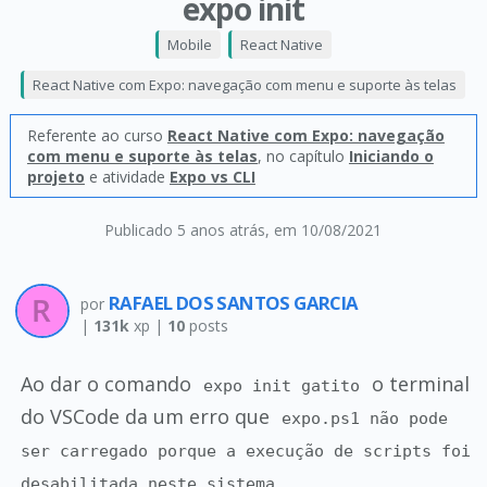
expo init
Mobile
React Native
React Native com Expo: navegação com menu e suporte às telas
Referente ao curso
React Native com Expo: navegação
com menu e suporte às telas
, no capítulo
Iniciando o
projeto
e atividade
Expo vs CLI
Publicado 5 anos atrás
, em 10/08/2021
RAFAEL DOS SANTOS GARCIA
por
|
131k
xp |
10
posts
Ao dar o comando
o terminal
expo init gatito
do VSCode da um erro que
expo.ps1 não pode
ser carregado porque a execução de scripts foi
desabilitada neste sistema.