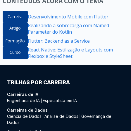
CONTEÚDOS ALURA COM O TEMA
Desenvolvimento Mobile com Flutter
Carreira
Realizando a sobrecarga com Named
Artigo
Parameter do Kotlin
Flutter: Backend as a Service
Formação
React Native: Estilização e Layouts com
Curso
Flexbox e StyleSheet
TRILHAS POR CARREIRA
Carreiras de IA
Engenharia de IA
Especialista em IA
|
Carreiras de Dados
Ciência de Dados
Análise de Dados
Governança de
|
|
Dados