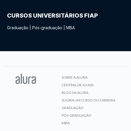
CURSOS UNIVERSITÁRIOS FIAP
Graduação
|
Pós-graduação
|
MBA
SOBRE A ALURA
CENTRAL DE AJUDA
BLOG DA ALURA
SUGIRA UM CURSO OU CARREIRA
GRADUAÇÃO
PÓS-GRADUAÇÃO
MBA