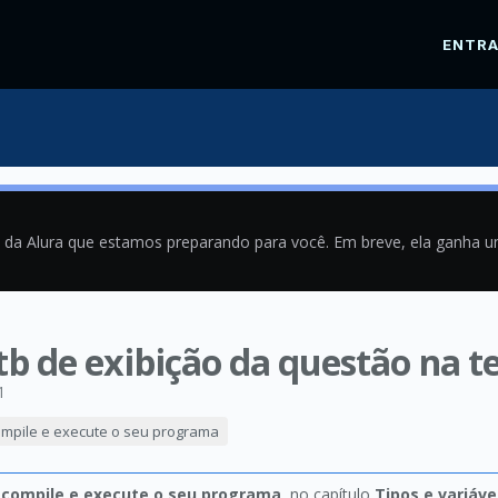
ENTR
a da Alura que estamos preparando para você. Em breve, ela ganha 
 tb de exibição da questão na t
1
compile e execute o seu programa
: compile e execute o seu programa
, no capítulo
Tipos e variáve