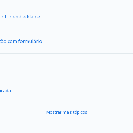
tor for embeddable
tão com formulário
urada.
Mostrar mais tópicos