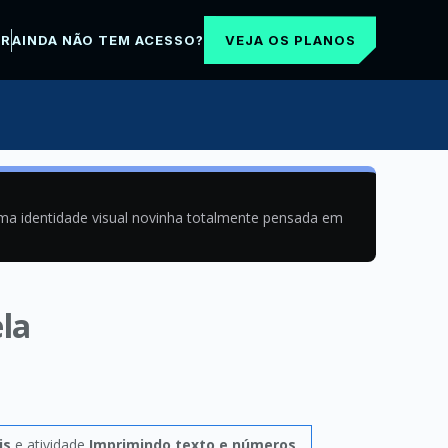
VEJA OS PLANOS
AR
AINDA NÃO TEM ACESSO?
uma identidade visual novinha totalmente pensada em
ela
is
e atividade
Imprimindo texto e números