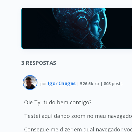
3
RESPOSTAS
Igor Chagas
por
|
526.5k
xp |
803
posts
Oie Ty, tudo bem contigo?
Testei aqui dando zoom no meu navegado
Consegue me dizer em qual navegador você