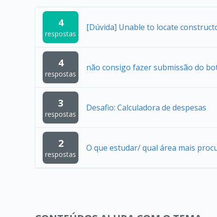
4
[Dúvida] Unable to locate construc
respostas
4
não consigo fazer submissão do bo
respostas
3
Desafio: Calculadora de despesas
respostas
2
O que estudar/ qual área mais proc
respostas