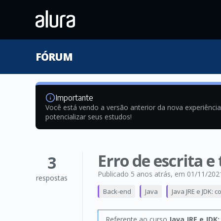
FÓRUM
Importante
Você está vendo a versão anterior da nova experiênci
potencializar seus estudos!
Erro de escrita e
3
Publicado 5 anos atrás
, em 01/11/202
respostas
Back-end
Java
Java JRE e JDK: 
Referente ao curso
Java JRE e JDK