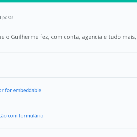
1
posts
ue o Guilherme fez, com conta, agencia e tudo mais,
tor for embeddable
tão com formulário