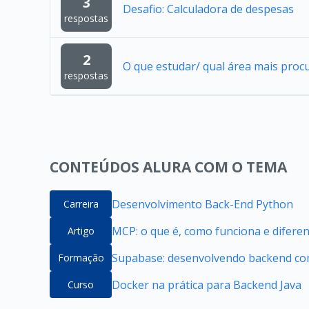
3
Desafio: Calculadora de despesas
respostas
2
O que estudar/ qual área mais proc
respostas
CONTEÚDOS ALURA COM O TEMA
Desenvolvimento Back-End Python
Carreira
MCP: o que é, como funciona e difere
Artigo
Supabase: desenvolvendo backend com
Formação
Docker na prática para Backend Java
Curso