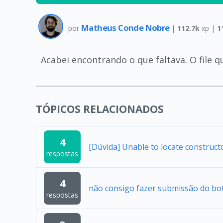
Matheus Conde Nobre
por
|
112.7k
xp |
1
Acabei encontrando o que faltava. O file q
TÓPICOS RELACIONADOS
4
[Dúvida] Unable to locate construc
respostas
4
não consigo fazer submissão do bo
respostas