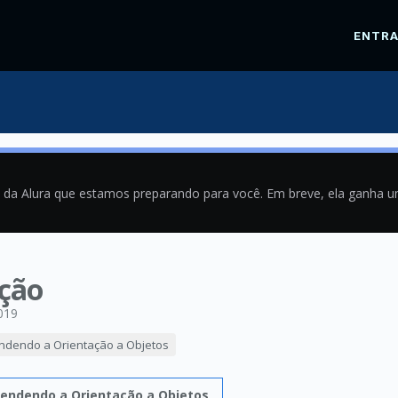
ENTR
a da Alura que estamos preparando para você. Em breve, ela ganha 
ação
019
endendo a Orientação a Objetos
tendendo a Orientação a Objetos