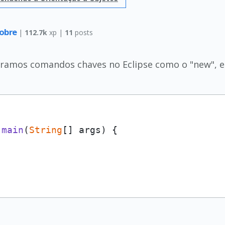
obre
|
112.7k
xp |
11
posts
aramos comandos chaves no Eclipse como o "new", e
main
(
String
[] args
) {
