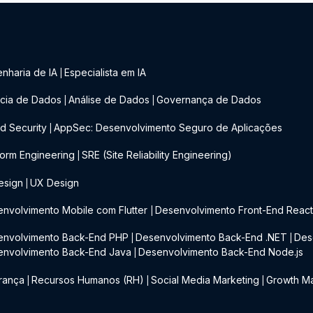
nharia de IA
Especialista em IA
|
cia de Dados
Análise de Dados
Governança de Dados
|
|
d Security
AppSec: Desenvolvimento Seguro de Aplicações
|
form Engineering
SRE (Site Reliability Engineering)
|
esign
UX Design
|
nvolvimento Mobile com Flutter
Desenvolvimento Front-End Reac
|
envolvimento Back-End PHP
Desenvolvimento Back-End .NET
Des
|
|
envolvimento Back-End Java
Desenvolvimento Back-End Node.js
|
rança
Recursos Humanos (RH)
Social Media Marketing
Growth Ma
|
|
|