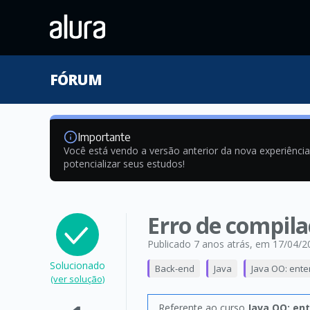
FÓRUM
Importante
Você está vendo a versão anterior da nova experiênci
potencializar seus estudos!
Erro de compil
Publicado 7 anos atrás
, em 17/04/2
Solucionado
Back-end
Java
Java OO: ent
(ver solução)
Referente ao curso
Java OO: en