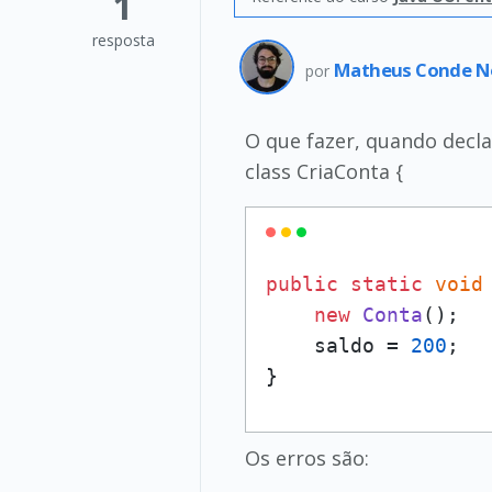
1
resposta
Matheus Conde N
por
O que fazer, quando decl
class CriaConta {
public
static
void
new
Conta
();

    saldo = 
200
;

}
Os erros são: