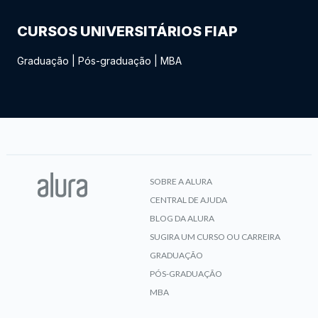
CURSOS UNIVERSITÁRIOS FIAP
Graduação
|
Pós-graduação
|
MBA
SOBRE A ALURA
CENTRAL DE AJUDA
BLOG DA ALURA
SUGIRA UM CURSO OU CARREIRA
GRADUAÇÃO
PÓS-GRADUAÇÃO
MBA