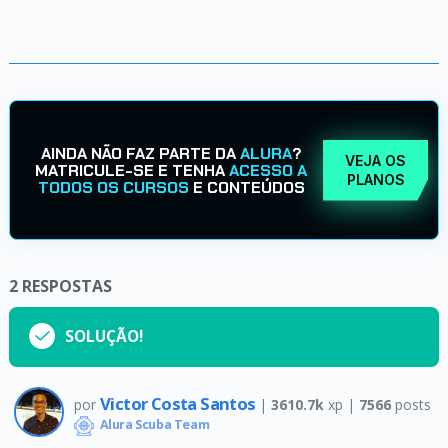
AINDA NÃO FAZ PARTE DA
ALURA
?
VEJA OS
MATRICULE-SE E TENHA
ACESSO A
PLANOS
TODOS OS CURSOS
E CONTEÚDOS
2
RESPOSTAS
SOLUÇÃO!
Victor Costa Santos
por
|
3610.7k
xp |
7566
posts
Alura Scuba Team