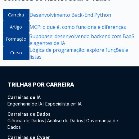
Desenvolvimento Back-End Python
Carreira
MCP: o que é, como funciona e diferenças
Artigo
Supabase: desenvolvendo backend com BaaS
Formação
e agentes de IA
Lógica de programação: explore funções e
Curso
listas
TRILHAS POR CARREIRA
Carreiras de IA
Engenharia de IA
Especialista em IA
|
Carreiras de Dados
Ciência de Dados
Análise de Dados
Governança de
|
|
Dados
Carreiras de Cyber