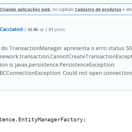
 Criando aplicações web
, no capítulo
Cadastro de produtos
e ati
Cacciatori
|
42.8k
xp |
31
posts
o do TransactionManager apresenta o erro status 50
amework.transaction.CannotCreateTransactionExcept
ion is javax.persistence.PersistenceException:
BCConnectionException: Could not open connection" 
tence.EntityManagerFactory;
