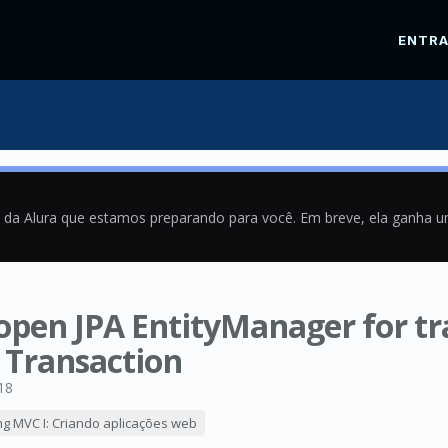
ENTR
a da Alura que estamos preparando para você. Em breve, ela ganha 
 open JPA EntityManager for tr
 Transaction
18
ng MVC I: Criando aplicações web