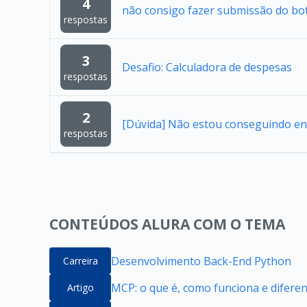
4
não consigo fazer submissão do bo
respostas
3
Desafio: Calculadora de despesas
respostas
2
[Dúvida] Não estou conseguindo en
respostas
CONTEÚDOS ALURA COM O TEMA
Desenvolvimento Back-End Python
Carreira
MCP: o que é, como funciona e difere
Artigo