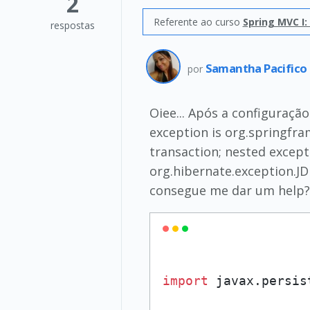
2
Referente ao curso
Spring MVC I:
respostas
Samantha Pacifico 
por
Oiee... Após a configuraçã
exception is org.springfr
transaction; nested except
org.hibernate.exception.JD
consegue me dar um help?
import
 javax.persis