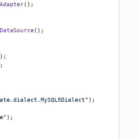
Adapter
();

DataSource
();

);

;      

ate.dialect.MySQL5Dialect"
);

e"
);
