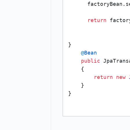
      factoryBean.s
return
 factor
}

@Bean
public
 JpaTrans
    {

return
new
    }
