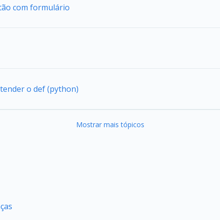
tão com formulário
tender o def (python)
Mostrar mais tópicos
nças