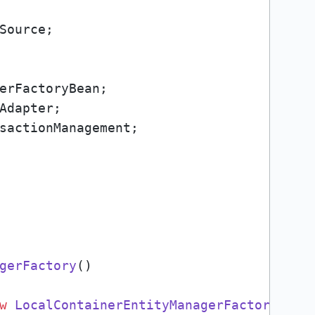
sactionManagement;

gerFactory
()
w
LocalContainerEntityManagerFactoryBean
(