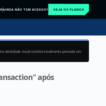
VEJA OS PLANOS
AR
AINDA NÃO TEM ACESSO?
uma identidade visual novinha totalmente pensada em
ansaction" após