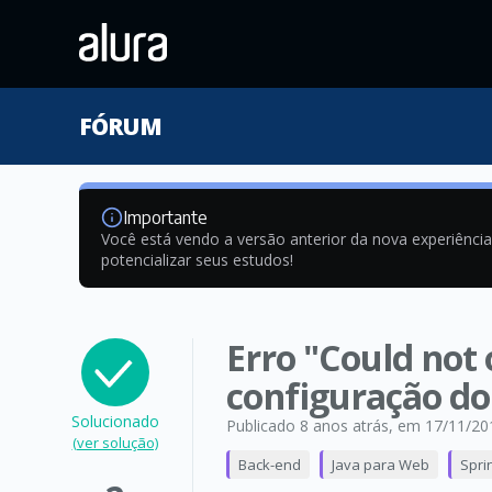
FÓRUM
Importante
Você está vendo a versão anterior da nova experiênci
potencializar seus estudos!
Erro "Could not
configuração do
Solucionado
Publicado 8 anos atrás
, em 17/11/20
(ver solução)
Back-end
Java para Web
Spri