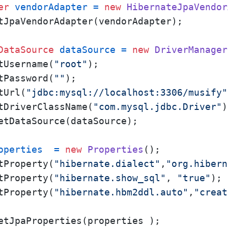
er
vendorAdapter
=
new
HibernateJpaVendor
tJpaVendorAdapter(vendorAdapter);

DataSource
dataSource
=
new
DriverManager
tUsername(
"root"
);

tPassword(
""
);

tUrl(
"jdbc:mysql://localhost:3306/musify"
tDriverClassName(
"com.mysql.jdbc.Driver"
)
etDataSource(dataSource);

operties
=
new
Properties
();

tProperty(
"hibernate.dialect"
,
"org.hibern
tProperty(
"hibernate.show_sql"
, 
"true"
);

tProperty(
"hibernate.hbm2ddl.auto"
,
"creat
etJpaProperties(properties );
