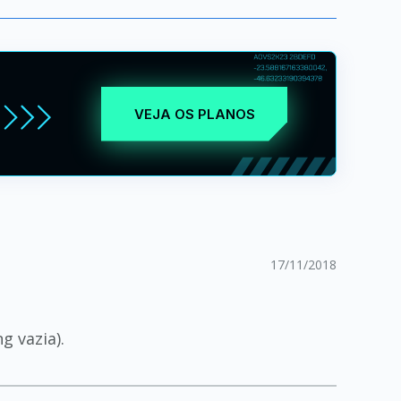
VEJA OS PLANOS
17/11/2018
g vazia).