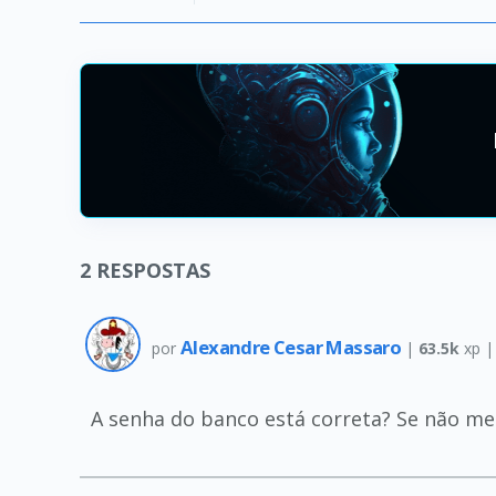
2
RESPOSTAS
Alexandre Cesar Massaro
por
|
63.5k
xp 
A senha do banco está correta? Se não me 