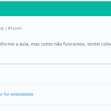
xp |
31
posts
nforme a aula, mas como não funcionou, tentei col
tor for embeddable