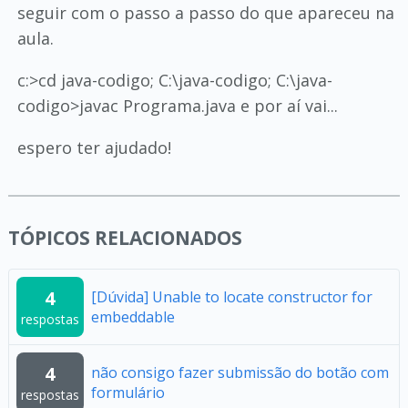
seguir com o passo a passo do que apareceu na
aula.
c:>cd java-codigo; C:\java-codigo; C:\java-
codigo>javac Programa.java e por aí vai...
espero ter ajudado!
TÓPICOS RELACIONADOS
4
[Dúvida] Unable to locate constructor for
embeddable
respostas
4
não consigo fazer submissão do botão com
formulário
respostas