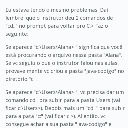
Eu estava tendo o mesmo problemas. Daí
lembrei que o instrutor deu 2 comandos de
"cd.." no prompt para voltar pro C:> Faz o
seguinte:
Se aparece "c:\Users\Alana> " significa que você
está procurando o arquivo nessa pasta "Alana".
Se vc seguiu o que o instrutor falou nas aulas,
provavelmente vc criou a pasta "java-codigo" no
diretório "c:".
Se aparece "c:\Users\Alana> ", vc precisa dar um
comando cd.. pra subir para a pasta Users (vai
ficar c:\Users>). Depois mais um "cd.." para subir
para a pata "c:" (vai ficar c:>). Aí então, vc
consegue achar a sua pasta "java-codigo" e