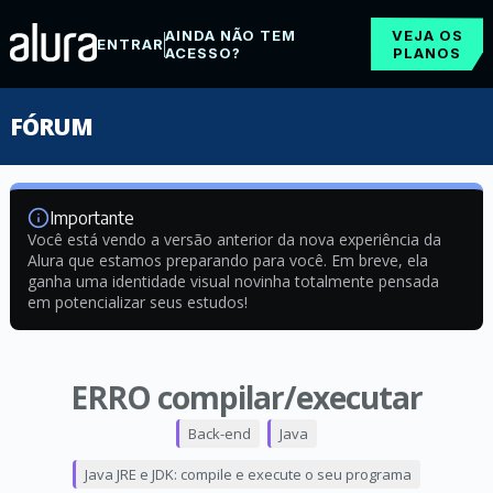
AINDA NÃO TEM
VEJA OS
ENTRAR
ACESSO?
PLANOS
FÓRUM
Importante
Você está vendo a versão anterior da nova experiência da
Alura que estamos preparando para você. Em breve, ela
ganha uma identidade visual novinha totalmente pensada
em potencializar seus estudos!
ERRO compilar/executar
Back-end
Java
Java JRE e JDK: compile e execute o seu programa