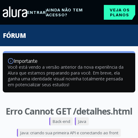
AINDA NÃO TEM
VEJA OS
ENTRAR
ACESSO?
PLANOS
FÓRUM
Importante
Você está vendo a versão anterior da nova experiência da
Alura que estamos preparando para você. Em breve, ela
ganha uma identidade visual novinha totalmente pensada
em potencializar seus estudos!
Erro Cannot GET /detalhes.html
Back-end
Java
Java: criando sua primeira API e conectando ao front