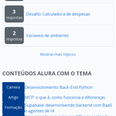
3
Desafio: Calculadora de despesas
respostas
2
Variaveis de ambiente
respostas
Mostrar mais tópicos
CONTEÚDOS ALURA COM O TEMA
Desenvolvimento Back-End Python
Carreira
MCP: o que é, como funciona e diferenças
Artigo
Supabase: desenvolvendo backend com BaaS
Formação
e agentes de IA