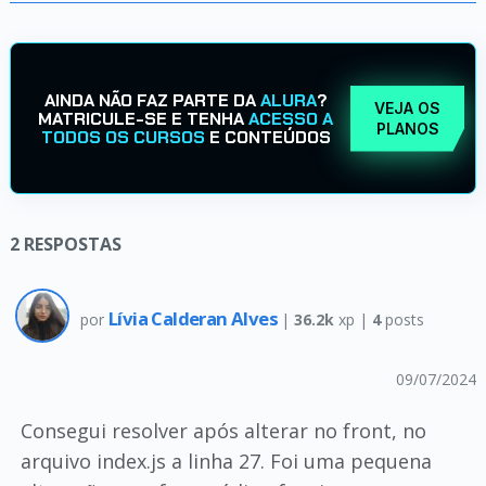
AINDA NÃO FAZ PARTE DA
ALURA
?
VEJA OS
MATRICULE-SE E TENHA
ACESSO A
PLANOS
TODOS OS CURSOS
E CONTEÚDOS
2
RESPOSTAS
Lívia Calderan Alves
por
|
36.2k
xp |
4
posts
09/07/2024
Consegui resolver após alterar no front, no
arquivo index.js a linha 27. Foi uma pequena