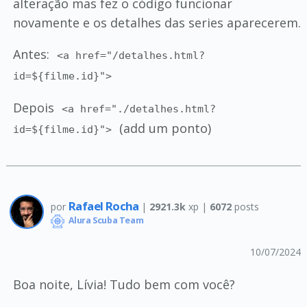
alteração mas fez o código funcionar
novamente e os detalhes das series aparecerem.
Antes:
<a href="/detalhes.html?
id=${filme.id}">
Depois
<a href="./detalhes.html?
(add um ponto)
id=${filme.id}">
Rafael Rocha
por
|
2921.3k
xp |
6072
posts
Alura Scuba Team
10/07/2024
Boa noite, Lívia! Tudo bem com você?