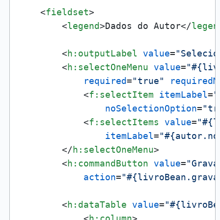
<
fieldset
>
<
legend
>
Dados do Autor
</
legen
<
h:outputLabel
value
=
"Selecio
<
h:selectOneMenu
value
=
"#{liv
required
=
"true"
requiredM
<
f:selectItem
itemLabel
=
"
noSelectionOption
=
"tr
<
f:selectItems
value
=
"#{l
itemLabel
=
"#{autor.no
</
h:selectOneMenu
>
<
h:commandButton
value
=
"Grava
action
=
"#{livroBean.grava
<
h:dataTable
value
=
"#{livroBe
<
h:column
>