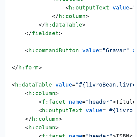
<
h:outputText
value
=
"
</
h:column
>
</
h:dataTable
>
</
fieldset
>
<
h:commandButton
value
=
"Gravar"
a
</
h:form
>
<
h:dataTable
value
=
"#{livroBean.livro
<
h:column
>
<
f:facet
name
=
"header"
>
Título
<
h:outputText
value
=
"#{livro.
</
h:column
>
<
h:column
>
<
f:facet
name
=
"header"
>
ISBN
</