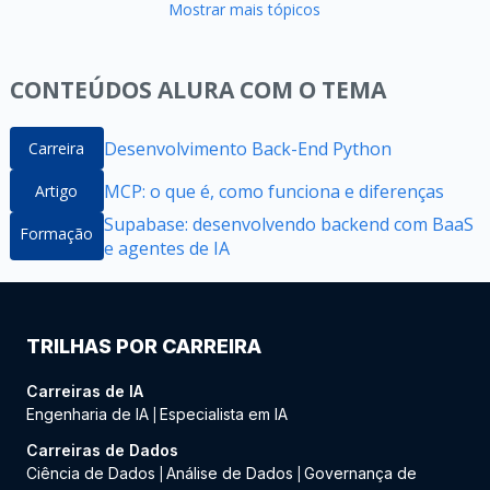
Mostrar mais tópicos
CONTEÚDOS ALURA COM O TEMA
Desenvolvimento Back-End Python
Carreira
MCP: o que é, como funciona e diferenças
Artigo
Supabase: desenvolvendo backend com BaaS
Formação
e agentes de IA
TRILHAS POR CARREIRA
Carreiras de IA
Engenharia de IA
Especialista em IA
|
Carreiras de Dados
Ciência de Dados
Análise de Dados
Governança de
|
|