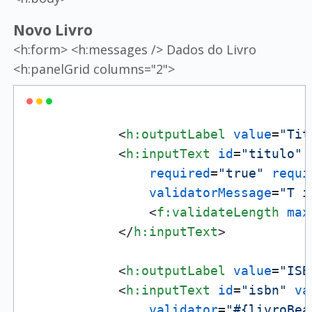
Novo Livro
<h:form> <h:messages /> Dados do Livro
<h:panelGrid columns="2">
<
h:outputLabel
value
=
"Tit
<
h:inputText
id
=
"titulo"
required
=
"true"
requi
validatorMessage
=
"T í
<
f:validateLength
max
</
h:inputText
>
<
h:outputLabel
value
=
"ISB
<
h:inputText
id
=
"isbn"
va
validator
=
"#{livroBea