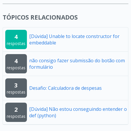
TÓPICOS RELACIONADOS
4
[Dúvida] Unable to locate constructor for
embeddable
respostas
4
não consigo fazer submissão do botão com
formulário
respostas
3
Desafio: Calculadora de despesas
respostas
2
[Dúvida] Não estou conseguindo entender o
def (python)
respostas