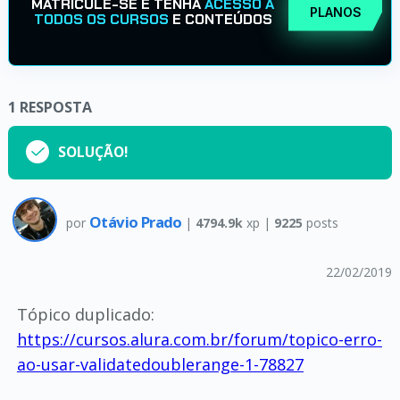
MATRICULE-SE E TENHA
ACESSO A
PLANOS
TODOS OS CURSOS
E CONTEÚDOS
1
RESPOSTA
SOLUÇÃO!
Otávio Prado
por
|
4794.9k
xp |
9225
posts
22/02/2019
Tópico duplicado:
https://cursos.alura.com.br/forum/topico-erro-
ao-usar-validatedoublerange-1-78827