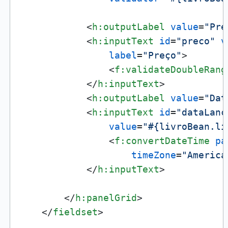
<
h:outputLabel
value
=
"Pre
<
h:inputText
id
=
"preco"
v
label
=
"Preço"
>
<
f:validateDoubleRang
</
h:inputText
>
<
h:outputLabel
value
=
"Dat
<
h:inputText
id
=
"dataLanc
value
=
"#{livroBean.li
<
f:convertDateTime
pa
timeZone
=
"America
</
h:inputText
>
</
h:panelGrid
>
</
fieldset
>