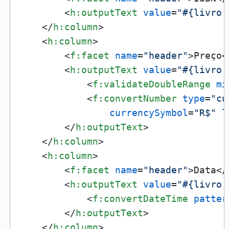
<
h:outputText
value
=
"#{livro.
</
h:column
>
<
h:column
>
<
f:facet
name
=
"header"
>
Preço
<
<
h:outputText
value
=
"#{livro.
<
f:validateDoubleRange
mi
<
f:convertNumber
type
=
"cu
currencySymbol
=
"R$"
l
</
h:outputText
>
</
h:column
>
<
h:column
>
<
f:facet
name
=
"header"
>
Data
</
<
h:outputText
value
=
"#{livro.
<
f:convertDateTime
patter
</
h:outputText
>
</
h:column
>