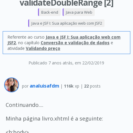
validateDoubleRange [2]
Back-end
Java para Web
Java e JSF I: Sua aplicação web com JSF2
Referente ao curso
Java e JSF I: Sua aplicação web com
JSF2
, no capítulo
Conversão e validação de dados
e
atividade
Validando preço
Publicado 7 anos atrás
, em 22/02/2019
analuisafdm
por
|
116k
xp |
22
posts
Continuando....
Minha página livro.xhtml é a seguinte:
<h:body>