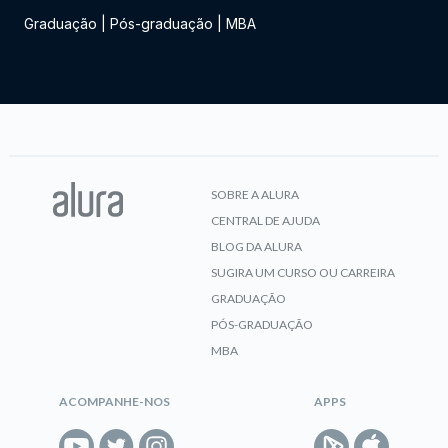
Graduação
|
Pós-graduação
|
MBA
SOBRE A ALURA
CENTRAL DE AJUDA
BLOG DA ALURA
SUGIRA UM CURSO OU CARREIRA
GRADUAÇÃO
PÓS-GRADUAÇÃO
MBA
ACOMPANHE-NOS
APPS