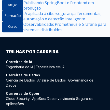
Publicando SpringBoot e Frontend em
Artigo
produção
IA aplicada à cibersegurança: ferramentas,
Formação
automação e detecção inteligente
Observabilidade: Prometheus e Grafana para
Curso
sistemas distribuídos
TRILHAS POR CARREIRA
Carreiras de IA
Engenharia de IA
Especialista em IA
|
Carreiras de Dados
Ciência de Dados
Análise de Dados
Governança de
|
|
Dados
Carreiras de Cyber
Cloud Security
AppSec: Desenvolvimento Seguro de
|
Aplicações