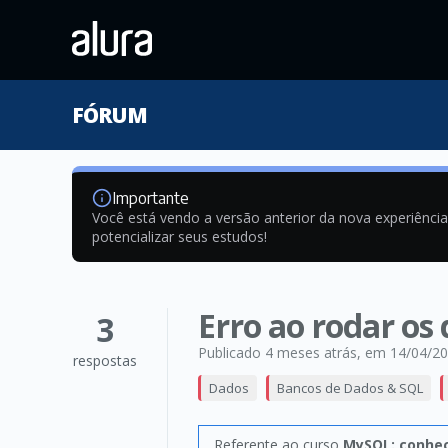
FÓRUM
Importante
Você está vendo a versão anterior da nova experiênci
potencializar seus estudos!
Erro ao rodar os
3
Publicado 4 meses atrás
, em 14/04/2
respostas
Dados
Bancos de Dados & SQL
Referente ao curso
MySQL: conhe