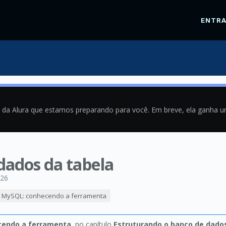
ENTR
a da Alura que estamos preparando para você. Em breve, ela ganha 
 dados da tabela
026
MySQL: conhecendo a ferramenta
cendo a ferramenta
, no capítulo
Estruturando o banco de dado