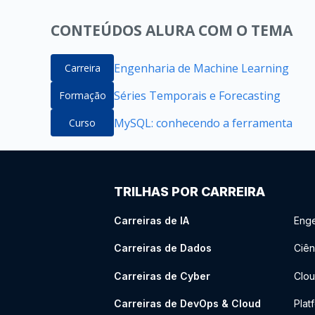
CONTEÚDOS ALURA COM O TEMA
Engenharia de Machine Learning
Carreira
Séries Temporais e Forecasting
Formação
MySQL: conhecendo a ferramenta
Curso
TRILHAS POR CARREIRA
Carreiras de IA
Enge
Carreiras de Dados
Ciên
Carreiras de Cyber
Clou
Carreiras de DevOps & Cloud
Plat