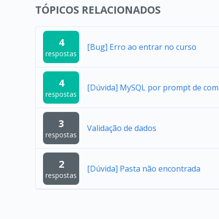
TÓPICOS RELACIONADOS
4
[Bug] Erro ao entrar no curso
respostas
4
[Dúvida] MySQL por prompt de co
respostas
3
Validação de dados
respostas
2
[Dúvida] Pasta não encontrada
respostas