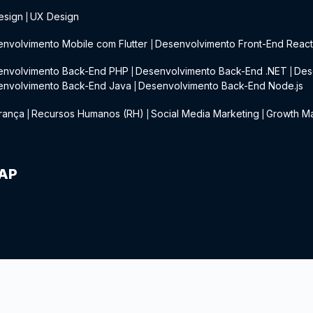
esign
UX Design
|
nvolvimento Mobile com Flutter
Desenvolvimento Front-End Reac
|
envolvimento Back-End PHP
Desenvolvimento Back-End .NET
Des
|
|
envolvimento Back-End Java
Desenvolvimento Back-End Node.js
|
rança
Recursos Humanos (RH)
Social Media Marketing
Growth Ma
|
|
|
IAP