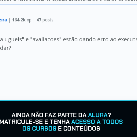
eira
|
164.2k
xp |
47
posts
alugueis" e "avaliacoes" estão dando erro ao executa
udar?
AINDA NÃO FAZ PARTE DA
ALURA
?
MATRICULE-SE E TENHA
ACESSO A TODOS
OS CURSOS
E CONTEÚDOS