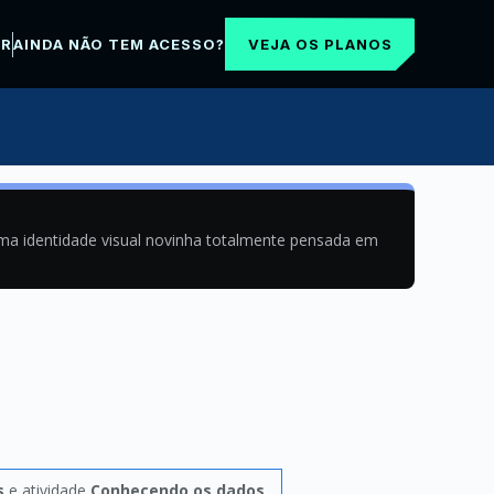
VEJA OS PLANOS
AR
AINDA NÃO TEM ACESSO?
uma identidade visual novinha totalmente pensada em
s
e atividade
Conhecendo os dados