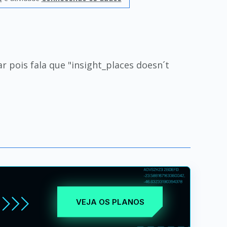
r pois fala que "insight_places doesn´t
VEJA OS PLANOS