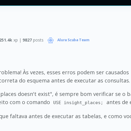
251.4k
xp |
9827
posts
Alura Scuba Team
oblema! Às vezes, esses erros podem ser causados 
correta do esquema antes de executar as consultas.
laces doesn't exist", é sempre bom verificar se o 
 feito com o comando
antes de e
USE insight_places;
ue faltava antes de executar as tabelas, e como vo