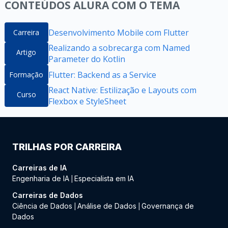
CONTEÚDOS ALURA COM O TEMA
Desenvolvimento Mobile com Flutter
Carreira
Realizando a sobrecarga com Named
Artigo
Parameter do Kotlin
Flutter: Backend as a Service
Formação
React Native: Estilização e Layouts com
Curso
Flexbox e StyleSheet
TRILHAS POR CARREIRA
Carreiras de IA
Engenharia de IA
Especialista em IA
|
Carreiras de Dados
Ciência de Dados
Análise de Dados
Governança de
|
|
Dados