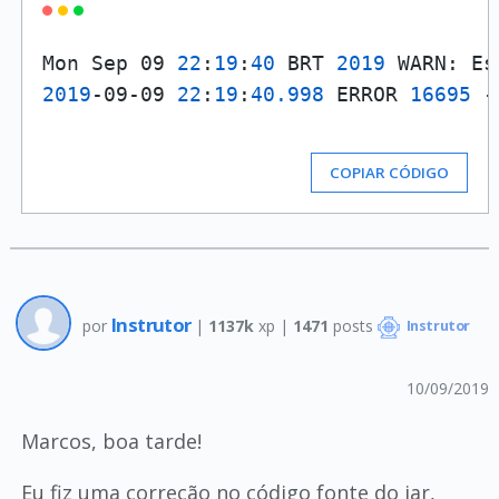
Mon Sep 09 
22
:
19
:
40
 BRT 
2019
 WARN: Es
2019
-09-09 
22
:
19
:
40.998
 ERROR 
16695
 -
COPIAR CÓDIGO
Instrutor
por
|
1137k
xp |
1471
posts
Instrutor
10/09/2019
Marcos, boa tarde!
Eu fiz uma correção no código fonte do jar,