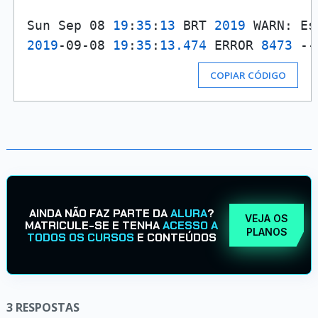
Sun Sep 08 
19
:
35
:
13
 BRT 
2019
 WARN: Es
2019
-09-08 
19
:
35
:
13.474
 ERROR 
8473
 --
COPIAR CÓDIGO
AINDA NÃO FAZ PARTE DA
ALURA
?
VEJA OS
MATRICULE-SE E TENHA
ACESSO A
PLANOS
TODOS OS CURSOS
E CONTEÚDOS
3
RESPOSTAS