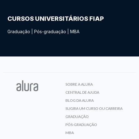
CURSOS UNIVERSITÁRIOS FIAP
Graduação
|
Pós-graduação
|
MBA
SOBRE A ALURA
CENTRAL DE AJUDA
BLOG DA ALURA
SUGIRA UM CURSO OU CARREIRA
GRADUAÇÃO
PÓS-GRADUAÇÃO
MBA