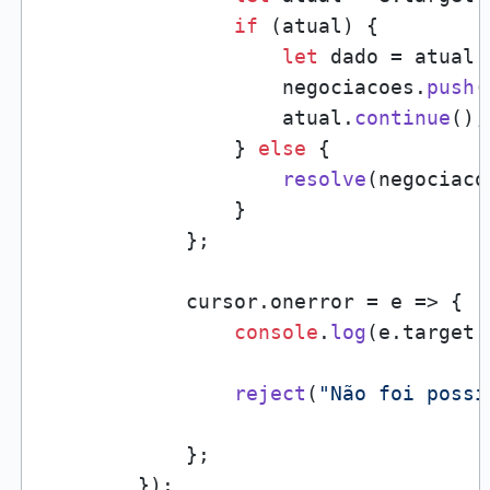
if
 (atual) {

let
 dado = atual.
                    negociacoes.
push
(
                    atual.
continue
();

                } 
else
 {

resolve
(negociacoe
                }

            };

            cursor.
onerror
 = 
e
 =>
 {

console
.
log
(e.
target
.
reject
(
"Não foi possí
            };

        });
