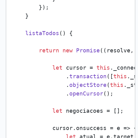
        });

    }

listaTodos
(
) {

return
new
Promise
(
(
resolve, 
let
 cursor = 
this
.
_connec
                .
transaction
([
this
.
_s
                .
objectStore
(
this
.
_st
                .
openCursor
();

let
 negociacoes = [];

            cursor.
onsuccess
 = 
e
 =>
 {

let
 atual = e.
target
.