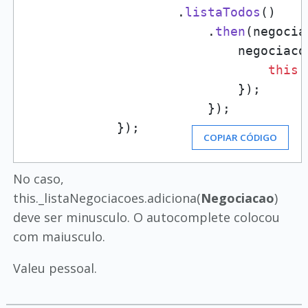
                    .
listaTodos
()

                        .
then
(
negocia
                            negociaco
this
.
                            });

                        });

            });
COPIAR CÓDIGO
No caso,
this._listaNegociacoes.adiciona(
Negociacao
)
deve ser minusculo. O autocomplete colocou
com maiusculo.
Valeu pessoal.