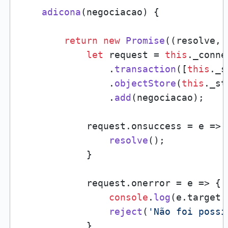
adicona
(
negociacao
) {

return
new
Promise
(
(
resolve, 
let
 request = 
this
.
_conne
                .
transaction
([
this
.
_s
                .
objectStore
(
this
.
_st
                .
add
(negociacao);

            request.
onsuccess
 = 
e
 =>
 
resolve
();

            }

            request.
onerror
 = 
e
 =>
 {

console
.
log
(e.
target
.
reject
(
'Não foi possí
            }
