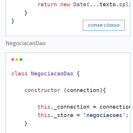
return
new
Date
(...texto.
spli
    }

}
COPIAR CÓDIGO
NegociacaoDao:
class
NegociacaoDao
 {

constructor
 (connection){

this
.
_connection
 = connection;
this
.
_store
 = 
'negociacoes'
;

    }
