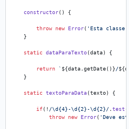
constructor
(
) {

throw
new
Error
(
'Esta classe 
    }

static
dataParaTexto
(
data
) {

return
`
${data.getDate()}
/
${d
    }

static
textoParaData
(
texto
) {

if
(!
/\d{4}-\d{2}-\d{2}/
.
test
(
throw
new
Error
(
'Deve est