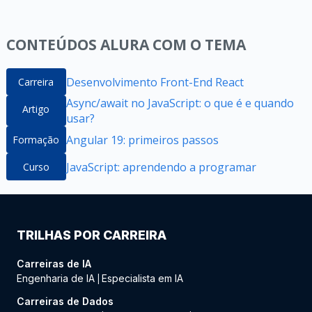
CONTEÚDOS ALURA COM O TEMA
Desenvolvimento Front-End React
Carreira
Async/await no JavaScript: o que é e quando
Artigo
usar?
Angular 19: primeiros passos
Formação
JavaScript: aprendendo a programar
Curso
TRILHAS POR CARREIRA
Carreiras de IA
Engenharia de IA
Especialista em IA
|
Carreiras de Dados