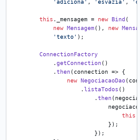
'adiciona'
, 
'esvazia'
, 
'o
this
.
_mensagem
 = 
new
Bind
(

new
Mensagem
(), 
new
Mensa
'texto'
);

ConnectionFactory
            .
getConnection
()

            .
then
(
connection
 =>
 {

new
NegociacaoDao
(con
                    .
listaTodos
()

                        .
then
(
negocia
                            negociaco
this
.
                            });

                        });
