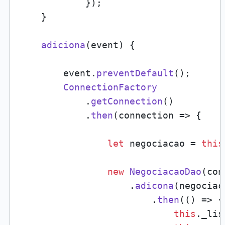
            });

    }

adiciona
(
event
) {

        event.
preventDefault
();

ConnectionFactory
            .
getConnection
()

            .
then
(
connection
 =>
 {

let
 negociacao = 
this
new
NegociacaoDao
(con
                    .
adicona
(negociaca
                        .
then
(
() =>
 {

this
.
_lis