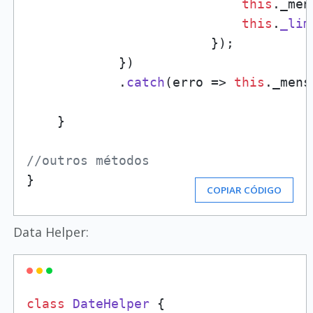
this
.
_men
this
.
_lim
                        });

            })

            .
catch
(
erro
 =>
this
.
_mens
    }

//outros métodos
}
COPIAR CÓDIGO
Data Helper:
class
DateHelper
 {
