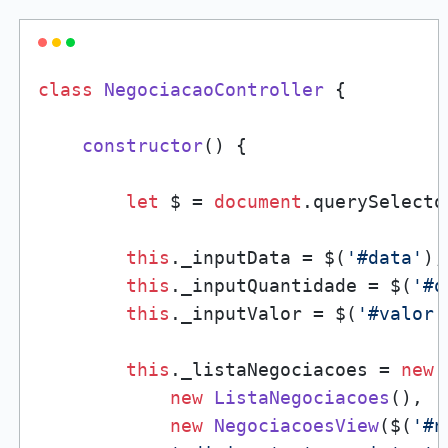
class
NegociacaoController
 {

constructor
(
) {

let
 $ = 
document
.
querySelecto
this
.
_inputData
 = $(
'#data'
);

this
.
_inputQuantidade
 = $(
'#q
this
.
_inputValor
 = $(
'#valor'
this
.
_listaNegociacoes
 = 
new
new
ListaNegociacoes
(), 

new
NegociacoesView
($(
'#n