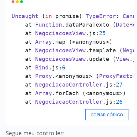
Uncaught
 (
in
 promise) 
TypeError
: 
Cann
    at 
Function
.
dataParaTexto
 (
DateHe
    at 
NegociacoesView
.
js
:
25
    at 
Array
.
map
 (<anonymous>)

    at 
NegociacoesView
.
template
 (
Nego
    at 
NegociacoesView
.
update
 (
View
.
j
    at 
Bind
.
js
:
6
    at 
Proxy
.<anonymous> (
ProxyFactor
    at 
NegociacaoController
.
js
:
27
    at 
Array
.
forEach
 (<anonymous>)

    at 
NegociacaoController
.
js
:
26
COPIAR CÓDIGO
Segue meu controller: