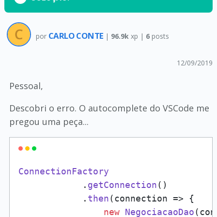
CARLO CONTE
por
|
96.9k
xp |
6
posts
12/09/2019
Pessoal,
Descobri o erro. O autocomplete do VSCode me
pregou uma peça...
ConnectionFactory
            .
getConnection
()

            .
then
(
connection
 =>
 {

new
NegociacaoDao
(con