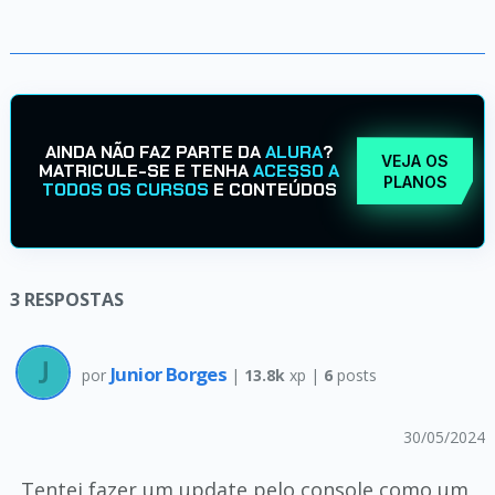
AINDA NÃO FAZ PARTE DA
ALURA
?
VEJA OS
MATRICULE-SE E TENHA
ACESSO A
PLANOS
TODOS OS CURSOS
E CONTEÚDOS
3
RESPOSTAS
Junior Borges
por
|
13.8k
xp |
6
posts
30/05/2024
Tentei fazer um update pelo console como um