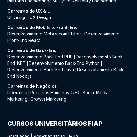
Platform Engineering
SRE (Site Reliability Engineering)
|
Carreiras de UX & UI
UI Design
UX Design
|
Carreiras de Mobile & Front-End
Desenvolvimento Mobile com Flutter
Desenvolvimento
|
Front-End React
Carreiras de Back-End
Desenvolvimento Back-End PHP
Desenvolvimento Back-
|
End .NET
Desenvolvimento Back-End Python
|
|
Desenvolvimento Back-End Java
Desenvolvimento Back-
|
End Node.js
Carreiras de Negócios
Liderança
Recursos Humanos (RH)
Social Media
|
|
Marketing
Growth Marketing
|
CURSOS UNIVERSITÁRIOS FIAP
Graduação
|
Pós-graduação
|
MBA