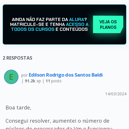
AINDA NÃO FAZ PARTE DA
ALURA
?
VEJA OS
MATRICULE-SE E TENHA
ACESSO A
PLANOS
TODOS OS CURSOS
E CONTEÚDOS
2
RESPOSTAS
Edilson Rodrigo dos Santos Baldi
por
|
91.2k
xp |
11
posts
14/03/2024
Boa tarde,
Consegui resolver, aumentei o número de
núcleos do processador da Vm e funcionou.