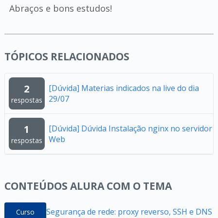
Abraços e bons estudos!
TÓPICOS RELACIONADOS
2
[Dúvida] Materias indicados na live do dia
29/07
respostas
1
[Dúvida] Dúvida Instalação nginx no servidor
Web
respostas
CONTEÚDOS ALURA COM O TEMA
Segurança de rede: proxy reverso, SSH e DNS
Curso