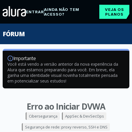
AINDA NÃO TEM
VEJA OS
ENTRAR
ACESSO?
PLANOS
FÓRUM
Importante
Você está vendo a versão anterior da nova experiência da
Alura que estamos preparando para você. Em breve, ela
ganha uma identidade visual novinha totalmente pensada
em potencializar seus estudos!
Erro ao Iniciar DVWA
Cibersegurança
AppSec & DevSecOps
Segurança de rede: proxy reverso, SSH e DNS