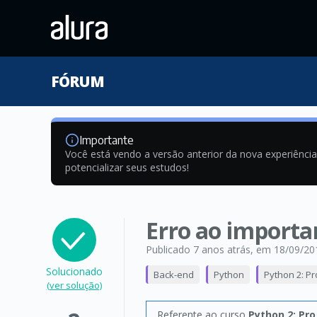
FÓRUM
Importante
Você está vendo a versão anterior da nova experiênci
potencializar seus estudos!
Erro ao importar
Publicado 7 anos atrás
, em 18/09/20
Solucionado
Back-end
Python
Python 2: P
(ver solução)
Referente ao curso
Python 2: Pr