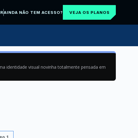
VEJA OS PLANOS
AR
AINDA NÃO TEM ACESSO?
uma identidade visual novinha totalmente pensada em
eo 1