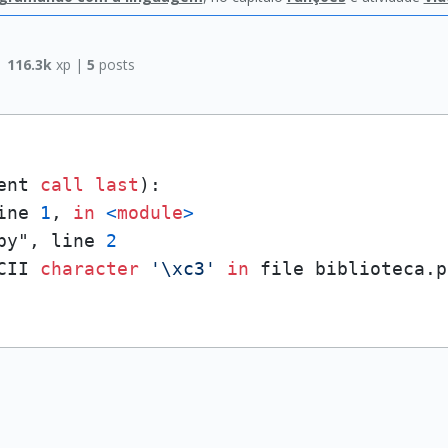
|
116.3k
xp |
5
posts
ent 
call
last
):

ine 
1
, 
in
<
module
>
py", line 
2
CII 
character
'\xc3'
in
 file biblioteca.p