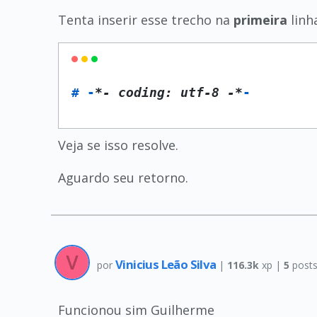
Tenta inserir esse trecho na
primeira
linh
# -
*- coding: utf-8 -*
-
Veja se isso resolve.
Aguardo seu retorno.
Vinicius Leão Silva
por
|
116.3k
xp |
5
post
Funcionou sim Guilherme