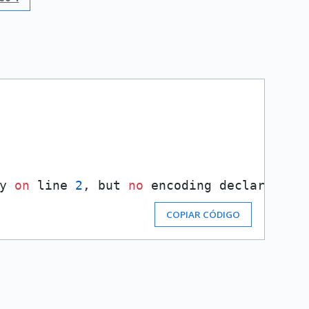
y 
on
 line 
2
, but 
no
 encoding declared; s
COPIAR CÓDIGO