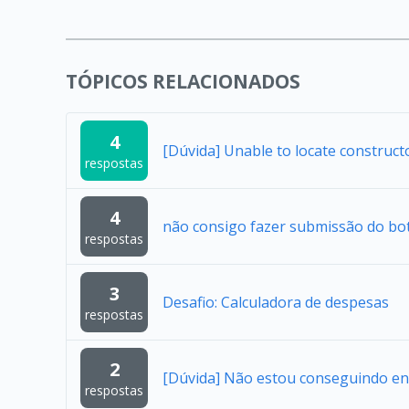
TÓPICOS RELACIONADOS
4
[Dúvida] Unable to locate construc
respostas
4
não consigo fazer submissão do bo
respostas
3
Desafio: Calculadora de despesas
respostas
2
[Dúvida] Não estou conseguindo en
respostas