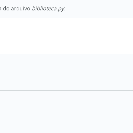
a do arquivo
biblioteca.py
:
s