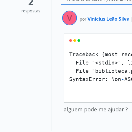
2
respostas
Vinicius Leão Silva
por
Traceback (most rec
  File "<stdin>", l
  File "biblioteca.
SyntaxError: Non
-
AS
alguem pode me ajudar ?