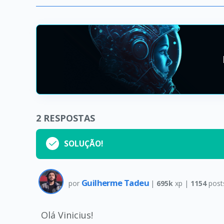
2
RESPOSTAS
SOLUÇÃO!
Guilherme Tadeu
por
|
695k
xp |
1154
post
Olá Vinicius!