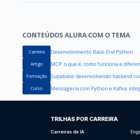
CONTEÚDOS ALURA COM O TEMA
Desenvolvimento Back-End Python
Carreira
MCP: o que é, como funciona e difere
Artigo
Supabase: desenvolvendo backend com
Formação
Mensageria com Python e Kafka: integ
Curso
TRILHAS POR CARREIRA
Carreiras de IA
Enge