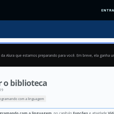
ENTR
a da Alura que estamos preparando para você. Em breve, ela ganha 
 o biblioteca
19
rogramando com a linguagem
ogramando com a linguagem
, no capítulo
Funções
e atividade
Víd