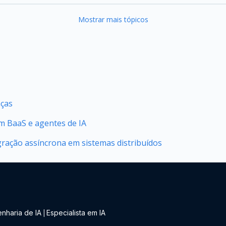
Mostrar mais tópicos
nças
 BaaS e agentes de IA
ração assíncrona em sistemas distribuídos
nharia de IA
Especialista em IA
|