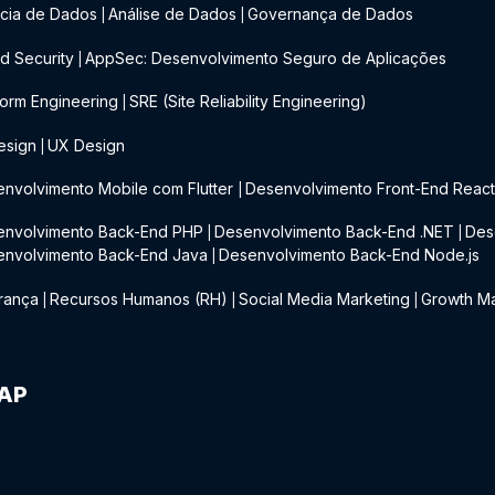
cia de Dados
Análise de Dados
Governança de Dados
|
|
d Security
AppSec: Desenvolvimento Seguro de Aplicações
|
form Engineering
SRE (Site Reliability Engineering)
|
esign
UX Design
|
nvolvimento Mobile com Flutter
Desenvolvimento Front-End Reac
|
envolvimento Back-End PHP
Desenvolvimento Back-End .NET
Des
|
|
envolvimento Back-End Java
Desenvolvimento Back-End Node.js
|
rança
Recursos Humanos (RH)
Social Media Marketing
Growth Ma
|
|
|
IAP