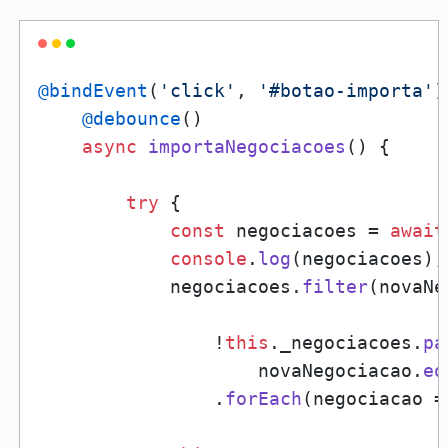
@bindEvent
(
'click'
, 
'#botao-importa'
)

@debounce
()

async
importaNegociacoes
(
) {

try
 {

const
 negociacoes = 
await
console
.
log
(negociacoes);

            negociacoes.
filter
(
novaNe
                !
this
.
_negociacoes
.
pa
                    novaNegociacao.
eq
                .
forEach
(
negociacao
 =