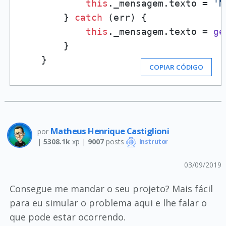
this
.
_mensagem
.
texto
 = 
'N
        } 
catch
 (err) {

this
.
_mensagem
.
texto
 = 
ge
        }

    }
COPIAR CÓDIGO
Matheus Henrique Castiglioni
por
|
5308.1k
xp |
9007
posts
Instrutor
03/09/2019
Consegue me mandar o seu projeto? Mais fácil
para eu simular o problema aqui e lhe falar o
que pode estar ocorrendo.