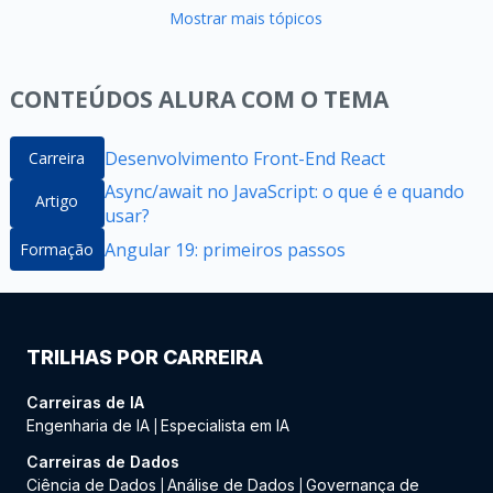
Mostrar mais tópicos
CONTEÚDOS ALURA COM O TEMA
Desenvolvimento Front-End React
Carreira
Async/await no JavaScript: o que é e quando
Artigo
usar?
Angular 19: primeiros passos
Formação
TRILHAS POR CARREIRA
Carreiras de IA
Engenharia de IA
Especialista em IA
|
Carreiras de Dados
Ciência de Dados
Análise de Dados
Governança de
|
|