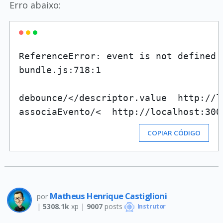
Erro abaixo:
ReferenceError: event is not defined[L
bundle.js:718:1

debounce/</descriptor.value  http://l
associaEvento/<  http://localhost:300
COPIAR CÓDIGO
Matheus Henrique Castiglioni
por
|
5308.1k
xp |
9007
posts
Instrutor