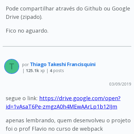
Pode compartilhar através do Github ou Google
Drive (zipado).
Fico no aguardo.
Thiago Takeshi Francisquini
por
|
125.1k
xp |
4
posts
03/09/2019
segue o link:
https://drive.google.com/open?
id=1vAsaT6Pe-zmgzA0h4MEwAArLp1b12IJm
apenas lembrando, quem desenvolveu o projeto
foi o prof Flavio no curso de webpack