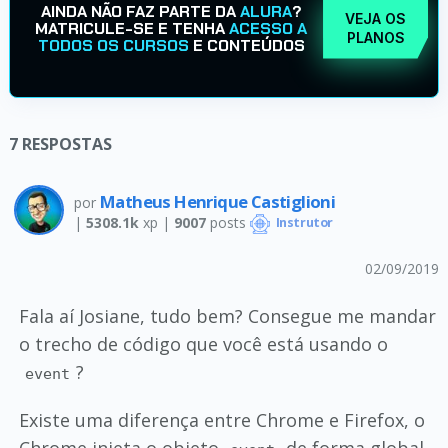
AINDA NÃO FAZ PARTE DA
ALURA
?
VEJA OS
MATRICULE-SE E TENHA
ACESSO A
PLANOS
TODOS OS CURSOS
E CONTEÚDOS
7
RESPOSTAS
Matheus Henrique Castiglioni
por
|
5308.1k
xp |
9007
posts
Instrutor
02/09/2019
Fala aí Josiane, tudo bem? Consegue me mandar
o trecho de código que você está usando o
?
event
Existe uma diferença entre Chrome e Firefox, o