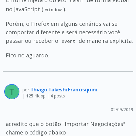
Chrome injeta o objeto
de forma global
event
no JavaScript (
).
window
Porém, o Firefox em alguns cenários vai se
comportar diferente e será necessário você
passar ou receber o
de maneira explicíta.
event
Fico no aguardo.
Thiago Takeshi Francisquini
por
|
125.1k
xp |
4
posts
02/09/2019
acredito que o botão "Importar Negociações"
chame o código abaixo