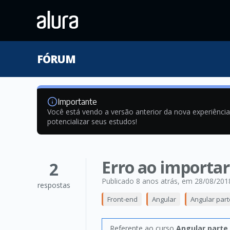
FÓRUM
Importante
Você está vendo a versão anterior da nova experiênci
potencializar seus estudos!
Erro ao import
2
Publicado 8 anos atrás
, em 28/08/201
respostas
Front-end
Angular
Angular part
Referente ao curso
Angular parte