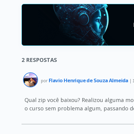
2
RESPOSTAS
Flavio Henrique de Souza Almeida
por
|
Qual zip você baixou? Realizou alguma mod
o curso sem problema algum, passando de