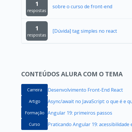
1
sobre o curso de front-end
respostas
1
[Dúvida] tag simples no react
respostas
CONTEÚDOS ALURA COM O TEMA
Desenvolvimento Front-End React
Carreira
Async/await no JavaScript: o que é e 
Artigo
Angular 19: primeiros passos
Formação
Praticando Angular 19: acessibilidade
Curso