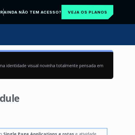
VEJA OS PLANOS
AR
AINDA NÃO TEM ACESSO?
uma identidade visual novinha totalmente pensada em
dule
lo
Single Page Applications e rotas
e atividade