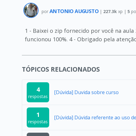
ANTONIO AUGUSTO
por
|
227.3k
xp |
5
po
1 - Baixei o zip fornecido por você na aul
funcionou 100%. 4 - Obrigado pela atenção
TÓPICOS RELACIONADOS
4
[Dúvida] Duvida sobre curso
respostas
1
[Dúvida] Dúvida referente ao uso 
respostas