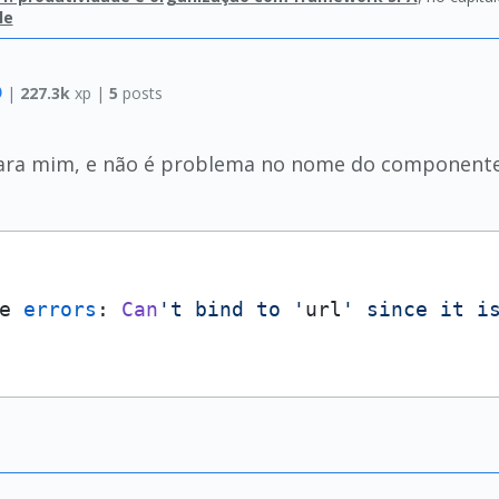
le
O
|
227.3k
xp |
5
posts
ara mim, e não é problema no nome do componente, p
e 
errors
: 
Can
't bind to '
url
' since it i