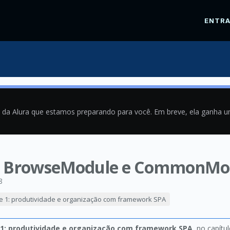
ENTR
a da Alura que estamos preparando para você. Em breve, ela ganha 
ar BrowseModule e CommonMo
8
e 1: produtividade e organização com framework SPA
 1: produtividade e organização com framework SPA
, no capítu