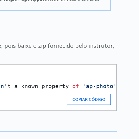
ois baixe o zip fornecido pelo instrutor,
sn'
t a known property 
of
'ap-photo'
.
COPIAR CÓDIGO