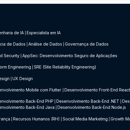
nharia de IA
Especialista em IA
|
cia de Dados
Análise de Dados
Governança de Dados
|
|
d Security
AppSec: Desenvolvimento Seguro de Aplicações
|
form Engineering
SRE (Site Reliability Engineering)
|
esign
UX Design
|
nvolvimento Mobile com Flutter
Desenvolvimento Front-End Reac
|
envolvimento Back-End PHP
Desenvolvimento Back-End .NET
Des
|
|
envolvimento Back-End Java
Desenvolvimento Back-End Node.js
|
rança
Recursos Humanos (RH)
Social Media Marketing
Growth Ma
|
|
|