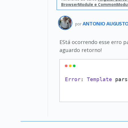
BrowserModule e CommonModu
ANTONIO AUGUST
por
EStá ocorrendo esse erro p
aguardo retorno!
Error
: 
Template
 pars